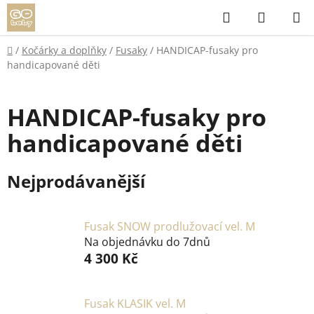
Přejít
Hledat
NÁKUP
na
KOŠÍK
obsah
Domů
/
Kočárky a doplňky
/
Fusaky
/
HANDICAP-fusaky pro
handicapované děti
HANDICAP-fusaky pro
handicapované děti
Nejprodávanější
Fusak SNOW prodlužovací vel. M
Na objednávku do 7dnů
4 300 Kč
Fusak KLASIK vel. M