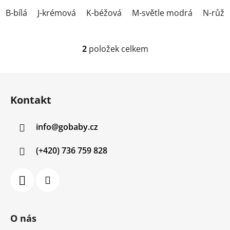
B-bílá
J-krémová
K-béžová
M-světle modrá
N-růžo
2
položek celkem
O
v
l
Z
á
á
d
Kontakt
p
a
a
c
info
@
gobaby.cz
t
í
í
p
(+420) 736 759 828
r
v
k
y
v
ý
O nás
p