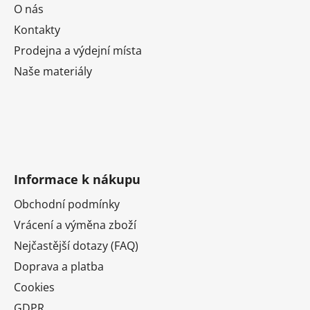
i
O nás
s
Kontakty
u
Prodejna a výdejní místa
Naše materiály
Informace k nákupu
Obchodní podmínky
Vrácení a výměna zboží
Nejčastější dotazy (FAQ)
Doprava a platba
Cookies
GDPR