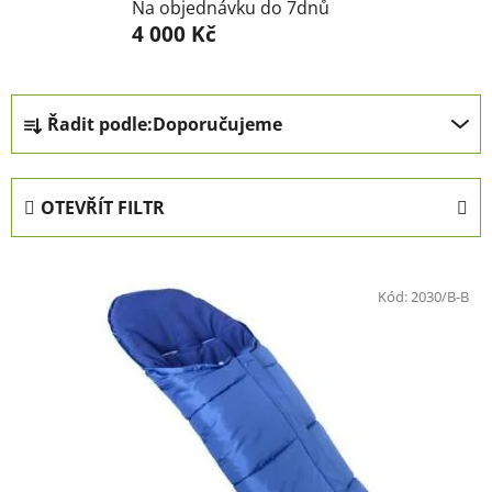
Na objednávku do 7dnů
4 000 Kč
Ř
Řadit podle:
Doporučujeme
a
z
e
OTEVŘÍT FILTR
n
í
V
p
ý
Kód:
2030/B-B
r
p
o
i
d
s
u
p
k
r
t
o
ů