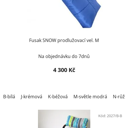
d
u
k
t
ů
Fusak SNOW prodlužovací vel. M
Na objednávku do 7dnů
4 300 Kč
B-bílá
J-krémová
K-béžová
M-světle modrá
N-růžo
Kód:
2027/B-B