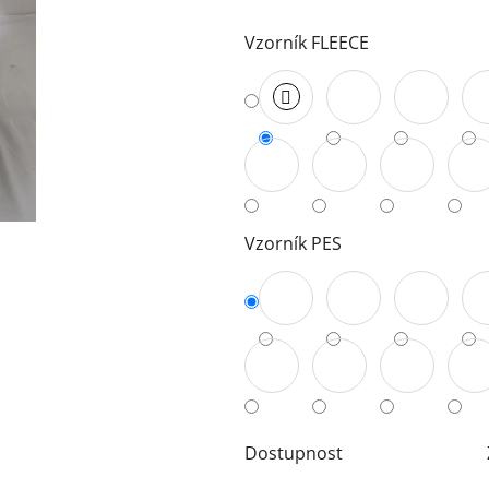
5
Vzorník FLEECE
hvězdiček.
Vzorník PES
Dostupnost