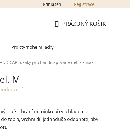
Přihlášení
Registrace
PRÁZDNÝ KOŠÍK
NÁKUPNÍ
KOŠÍK
Pro čtyřnohé miláčky
ANDICAP-fusaky pro handicapované děti
/
Fusak
el. M
 hodnocení
ní výrobě. Chrání miminko před chladem a
do tepla, vrchní díl jednoduše odepnete, aby
otu.