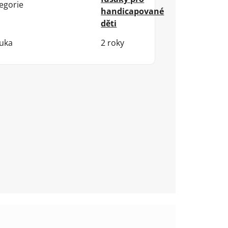
egorie
handicapované
děti
uka
2 roky