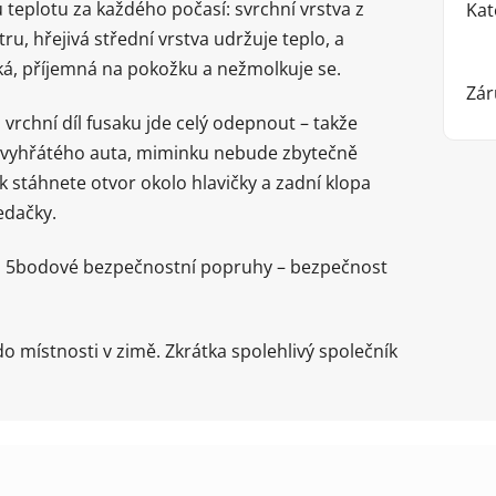
u teplotu za každého počasí: svrchní vrstva z
Kat
u, hřejivá střední vrstva udržuje teplo, a
ěkká, příjemná na pokožku a nežmolkuje se.
Zár
 vrchní díl fusaku jde celý odepnout – takže
o vyhřátého auta, miminku nebude zbytečně
 stáhnete otvor okolo hlavičky a zadní klopa
sedačky.
 až 5bodové bezpečnostní popruhy – bezpečnost
o místnosti v zimě. Zkrátka spolehlivý společník