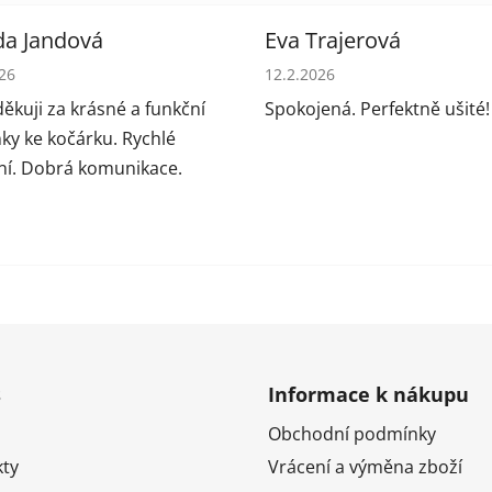
da Jandová
Eva Trajerová
cení obchodu je 5 z 5 hvězdiček.
Hodnocení obchodu je 5 z 5
026
12.2.2026
ěkuji za krásné a funkční
Spokojená. Perfektně ušité!
ky ke kočárku. Rychlé
í. Dobrá komunikace.
s
Informace k nákupu
Obchodní podmínky
ty
Vrácení a výměna zboží