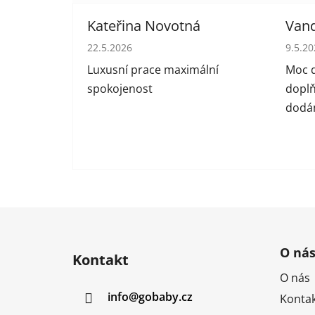
Kateřina Novotná
Van
Hodnocení obchodu je 5 z 5 hvězdiček.
Hodno
22.5.2026
9.5.2
Luxusní prace maximální
Moc d
spokojenost
doplň
dodán
Z
á
O ná
Kontakt
p
O nás
a
info
@
gobaby.cz
Kontak
t