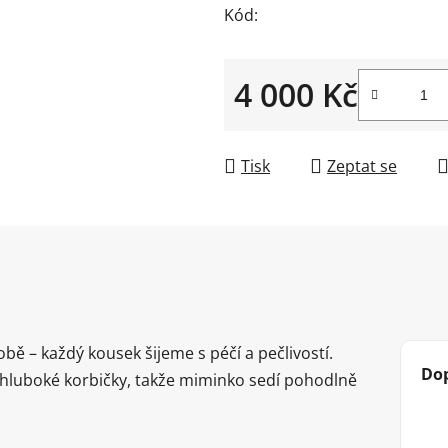
Kód:
4 000 Kč
Měrná cena:
Tisk
Zeptat se
obě – každý kousek šijeme s péčí a pečlivostí.
Do
i hluboké korbičky, takže miminko sedí pohodlně