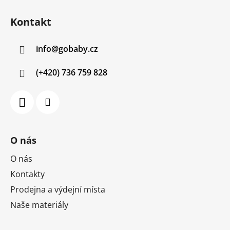
Z
á
á
d
Kontakt
p
a
a
c
info
@
gobaby.cz
t
í
í
p
(+420) 736 759 828
r
v
k
y
v
ý
O nás
p
i
O nás
s
Kontakty
u
Prodejna a výdejní místa
Naše materiály