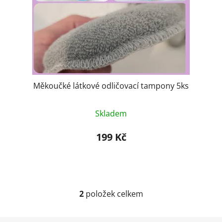
Měkoučké látkové odličovací tampony 5ks
Skladem
199 Kč
2
položek celkem
O
v
l