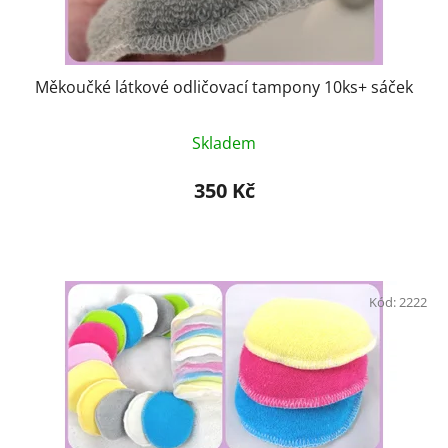
k
t
ů
Měkoučké látkové odličovací tampony 10ks+ sáček
Skladem
350 Kč
Kód:
2222