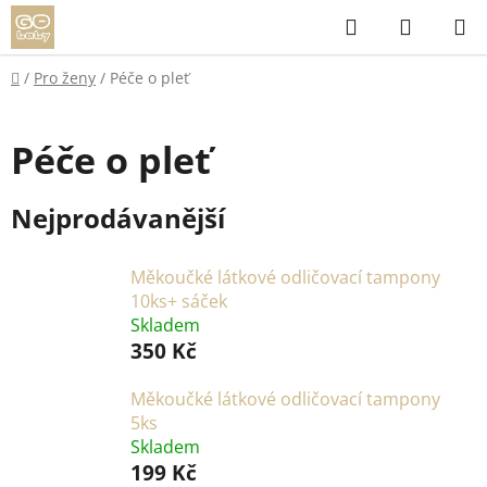
Přejít
Hledat
NÁKUP
na
KOŠÍK
obsah
Domů
/
Pro ženy
/
Péče o pleť
Péče o pleť
Nejprodávanější
Měkoučké látkové odličovací tampony
10ks+ sáček
Skladem
350 Kč
Měkoučké látkové odličovací tampony
5ks
Skladem
199 Kč