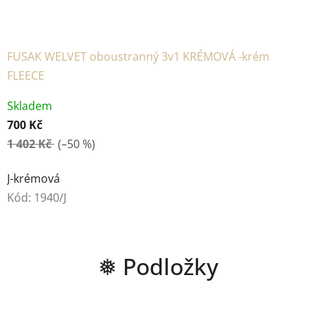
FUSAK WELVET oboustranný 3v1 KRÉMOVÁ -krém
FLEECE
Skladem
700 Kč
1 402 Kč
(–50 %)
J-krémová
Kód:
1940/J
❅ Podložky