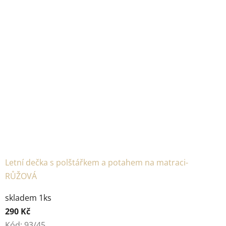
Letní dečka s polštářkem a potahem na matraci-
RŮŽOVÁ
skladem 1ks
290 Kč
Kód:
93/45