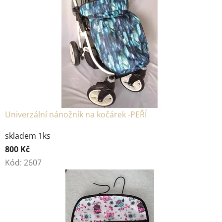
Univerzální nánožník na kočárek -PEŘÍ
skladem 1ks
800 Kč
Kód:
2607