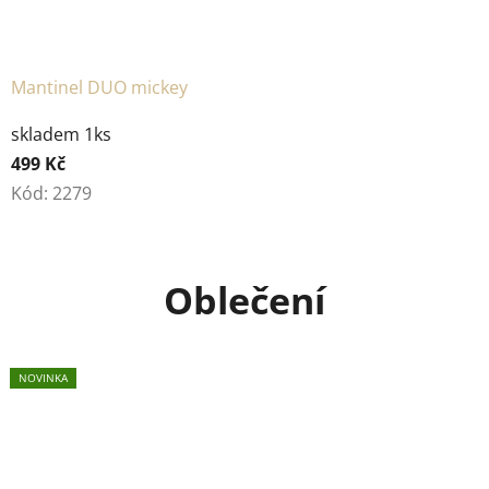
Mantinel DUO mickey
skladem 1ks
499 Kč
Kód:
2279
Oblečení
NOVINKA
NOVINKA
NOVINKA