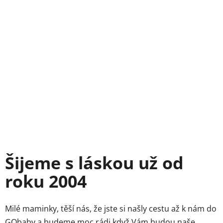
Šijeme s láskou už od
roku 2004
Milé maminky, těší nás, že jste si našly cestu až k nám do
GObaby a budeme moc rádi když Vám budou naše