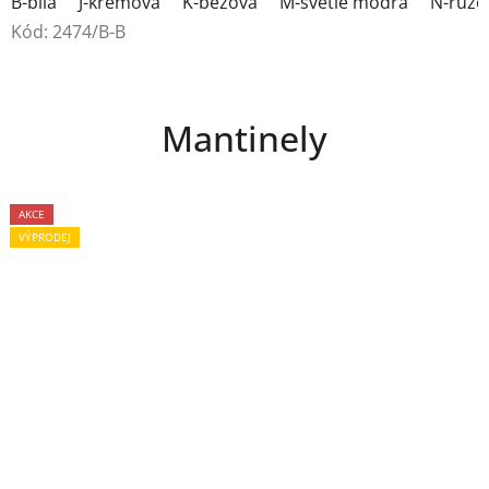
B-bílá
J-krémová
K-béžová
M-světle modrá
N-růžo
Kód:
2474/B-B
Mantinely
AKCE
VÝPRODEJ