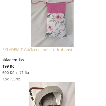
0
4
SKLADEM-Taštička na mobil + drobnosti
skladem 1ks
199 Kč
690 Kč
(–71 %)
Kód:
93/89