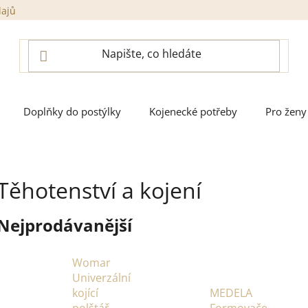
dajů
Doplňky do postýlky
Kojenecké potřeby
Pro ženy
Těhotenství a kojení
Nejprodávanější
Womar
Univerzální
kojící
MEDELA