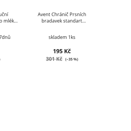
uční
Avent Chránič Prsních
o mléka
bradavek standart
2ks+pouzdro
 7dnů
skladem 1ks
195 Kč
301 Kč
)
(–35 %)