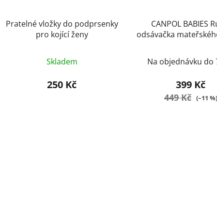
Pratelné vložky do podprsenky
CANPOL BABIES R
pro kojící ženy
odsávačka mateřskéh
Basic
Skladem
Na objednávku do
250 Kč
399 Kč
449 Kč
(–11 %
O
v
l
á
d
a
c
í