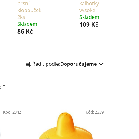
prsní
kalhotky
klobouček
vysoké
2ks
Skladem
Skladem
109 Kč
86 Kč
Ř
Řadit podle:
Doporučujeme
a
z
e
R
n
í
p
Kód:
2342
Kód:
2339
r
o
d