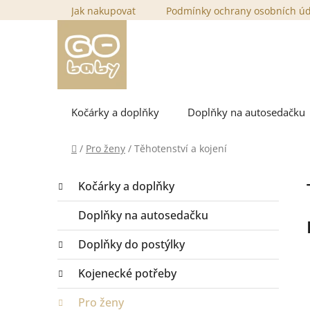
Přejít
Jak nakupovat
Podmínky ochrany osobních ú
na
obsah
Kočárky a doplňky
Doplňky na autosedačku
Domů
/
Pro ženy
/
Těhotenství a kojení
P
K
Přeskočit
Kočárky a doplňky
a
o
kategorie
t
s
Doplňky na autosedačku
e
t
g
Doplňky do postýlky
r
o
a
r
Kojenecké potřeby
i
n
e
n
Pro ženy