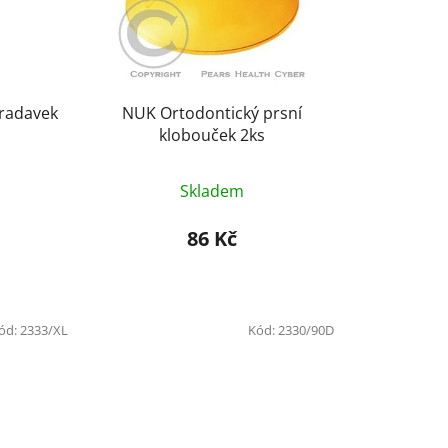
u
k
t
ů
radavek
NUK Ortodontický prsní
klobouček 2ks
Skladem
86 Kč
ód:
2333/XL
Kód:
2330/90D