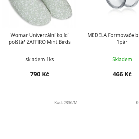
p
r
o
d
Womar Univerzální kojící
MEDELA Formovače b
u
polštář ZAFFIRO Mint Birds
1pár
k
t
skladem 1ks
Skladem
ů
790 Kč
466 Kč
Kód:
2336/M
K