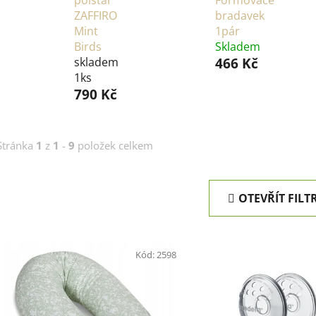
polštář
Formovače
ZAFFIRO
bradavek
Mint
1pár
Birds
Skladem
skladem
466 Kč
1ks
790 Kč
Stránka
1
z
1
-
9
položek celkem
OTEVŘÍT FILT
V
ý
Kód:
2598
p
i
s