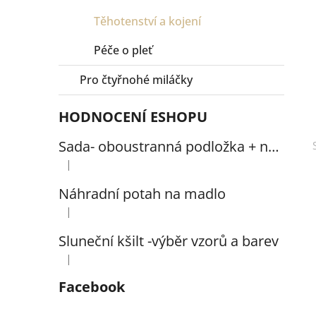
í
Těhotenství a kojení
p
a
Péče o pleť
n
Pro čtyřnohé miláčky
e
l
HODNOCENÍ ESHOPU
Sada- oboustranná podložka + nepadací deka minky-bavlna HVĚZDA MINT
|
Hodnocení produktu je 5 z 5 hvězdiček.
Náhradní potah na madlo
|
Hodnocení produktu je 5 z 5 hvězdiček.
Sluneční kšilt -výběr vzorů a barev
|
Hodnocení produktu je 5 z 5 hvězdiček.
Facebook