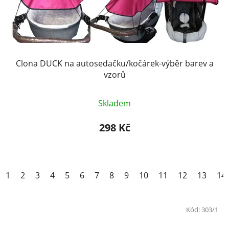
Clona DUCK na autosedačku/kočárek-výběr barev a
vzorů
Skladem
298 Kč
1
2
3
4
5
6
7
8
9
10
11
12
13
14
Kód:
303/1