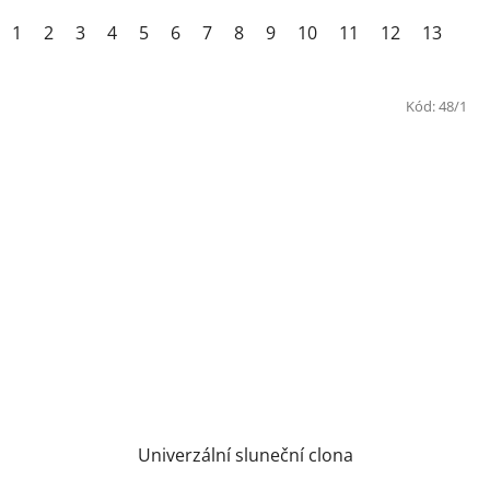
z
1
2
3
4
5
6
7
8
9
10
11
12
13
5
hvězdiček.
Kód:
48/1
Univerzální sluneční clona