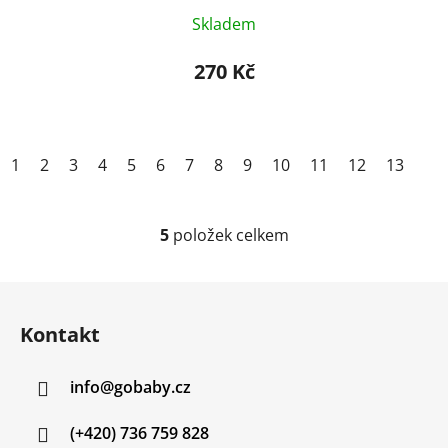
Skladem
270 Kč
1
2
3
4
5
6
7
8
9
10
11
12
13
5
položek celkem
O
v
l
Z
á
á
d
Kontakt
p
a
a
c
info
@
gobaby.cz
t
í
í
p
(+420) 736 759 828
r