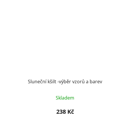
Sluneční kšilt -výběr vzorů a barev
Průměrné
Skladem
hodnocení
produktu
238 Kč
je
4,3