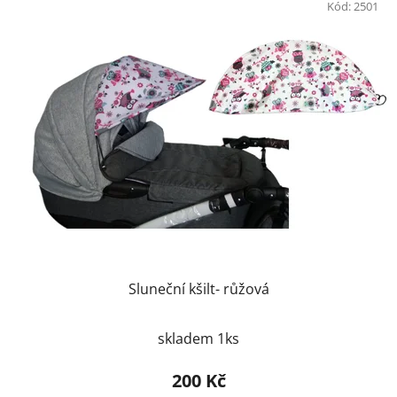
ý
Kód:
2501
r
p
o
i
d
s
u
p
k
r
t
o
ů
d
u
k
t
ů
Sluneční kšilt- růžová
skladem 1ks
200 Kč