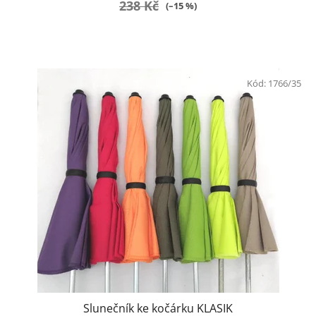
238 Kč
(–15 %)
Kód:
1766/35
Slunečník ke kočárku KLASIK