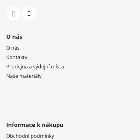
v
k
y
v
ý
O nás
p
i
O nás
s
Kontakty
u
Prodejna a výdejní místa
Naše materiály
Informace k nákupu
Obchodní podmínky