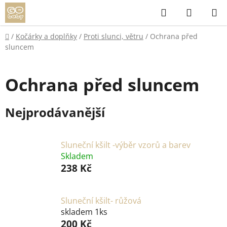
Přejít
Hledat
NÁKUP
na
KOŠÍK
obsah
Domů
/
Kočárky a doplňky
/
Proti slunci, větru
/
Ochrana před
sluncem
Ochrana před sluncem
Nejprodávanější
Sluneční kšilt -výběr vzorů a barev
Skladem
238 Kč
Sluneční kšilt- růžová
skladem 1ks
200 Kč