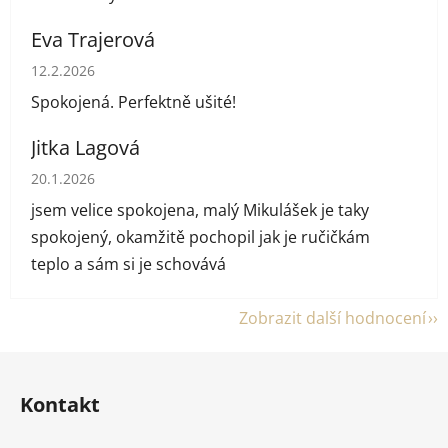
Eva Trajerová
Hodnocení obchodu je 5 z 5 hvězdiček.
12.2.2026
Spokojená. Perfektně ušité!
Jitka Lagová
Hodnocení obchodu je 5 z 5 hvězdiček.
20.1.2026
jsem velice spokojena, malý Mikulášek je taky
spokojený, okamžitě pochopil jak je ručičkám
teplo a sám si je schovává
Zobrazit další hodnocení
Z
á
Kontakt
p
a