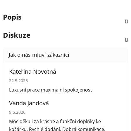
Popis
Diskuze
Kateřina Novotná
Hodnocení obchodu je 5 z 5 hvězdiček.
22.5.2026
Luxusní prace maximální spokojenost
Vanda Jandová
Hodnocení obchodu je 5 z 5 hvězdiček.
9.5.2026
Moc děkuji za krásné a funkční doplňky ke
kočárku. Rychlé dodání. Dobrá komunikace.