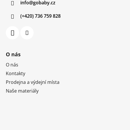
info
@
gobaby.cz
t
í
(+420) 736 759 828
O nás
O nás
Kontakty
Prodejna a výdejní místa
Naše materiály