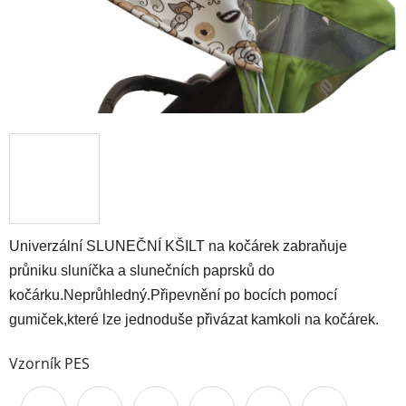
Univerzální SLUNEČNÍ KŠILT na kočárek zabraňuje
průniku sluníčka a slunečních paprsků do
kočárku.Neprůhledný.Připevnění po bocích pomocí
gumiček,které lze jednoduše přivázat kamkoli na kočárek.
Vzorník PES