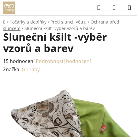
Přejít
Hledat
NÁKUP
na
KOŠÍK
obsah
Domů
/
Kočárky a doplňky
/
Proti slunci, větru
/
Ochrana před
sluncem
/
Sluneční kšilt -výběr vzorů a barev
Sluneční kšilt -výběr
vzorů a barev
Průměrné
15 hodnocení
Podrobnosti hodnocení
hodnocení
Značka:
Gobaby
produktu
je
4,3
z
5
hvězdiček.