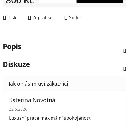
Měrná cena:
Tisk
Zeptat se
Sdílet
Popis
Diskuze
Kateřina Novotná
Hodnocení obchodu je 5 z 5 hvězdiček.
22.5.2026
Luxusní prace maximální spokojenost