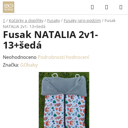
Přejít
Hledat
NÁKUP
na
KOŠÍK
obsah
Domů
/
Kočárky a doplňky
/
Fusaky
/
Fusaky jaro-podzim
/
Fusak
NATALIA 2v1- 13+šedá
Fusak NATALIA 2v1-
13+šedá
Průměrné
Neohodnoceno
Podrobnosti hodnocení
hodnocení
Značka:
GObaby
produktu
je
0,0
z
5
hvězdiček.