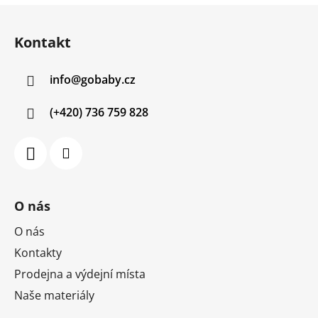
Z
á
Kontakt
p
a
info
@
gobaby.cz
t
í
(+420) 736 759 828
O nás
O nás
Kontakty
Prodejna a výdejní místa
Naše materiály