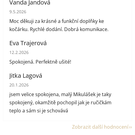
Vanda Jandová
Hodnocení obchodu je 5 z 5 hvězdiček.
9.5.2026
Moc děkuji za krásné a funkční doplňky ke
kočárku. Rychlé dodání. Dobrá komunikace.
Eva Trajerová
Hodnocení obchodu je 5 z 5 hvězdiček.
12.2.2026
Spokojená. Perfektně ušité!
Jitka Lagová
Hodnocení obchodu je 5 z 5 hvězdiček.
20.1.2026
jsem velice spokojena, malý Mikulášek je taky
spokojený, okamžitě pochopil jak je ručičkám
teplo a sám si je schovává
Zobrazit další hodnocení