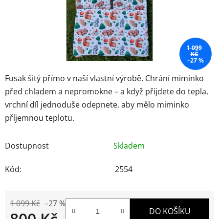
1 099
KČ
–27 %
Fusak šitý přímo v naší vlastní výrobě. Chrání miminko
před chladem a nepromokne – a když přijdete do tepla,
vrchní díl jednoduše odepnete, aby mělo miminko
příjemnou teplotu.
Dostupnost
Skladem
Kód:
2554
1 099 Kč
–27 %
DO KOŠÍKU
800 Kč