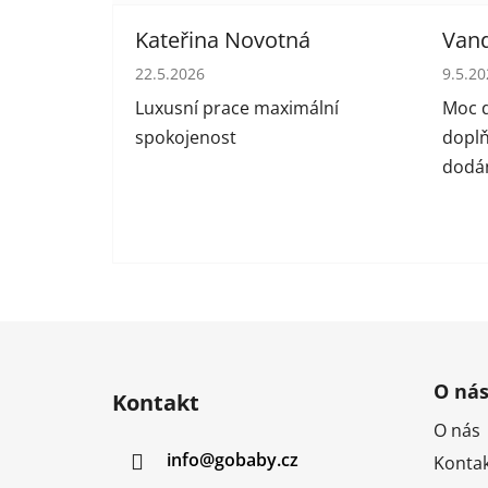
Kateřina Novotná
Van
Hodnocení obchodu je 5 z 5 hvězdiček.
Hodno
22.5.2026
9.5.2
Luxusní prace maximální
Moc d
spokojenost
doplň
dodán
Z
á
O ná
Kontakt
p
O nás
a
info
@
gobaby.cz
Kontak
t