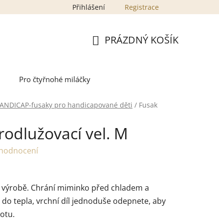
Přihlášení
Registrace
PRÁZDNÝ KOŠÍK
NÁKUPNÍ
KOŠÍK
Pro čtyřnohé miláčky
ANDICAP-fusaky pro handicapované děti
/
Fusak
odlužovací vel. M
 hodnocení
ní výrobě. Chrání miminko před chladem a
do tepla, vrchní díl jednoduše odepnete, aby
otu.