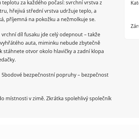
u teplotu za každého počasí: svrchní vrstva z
Kat
u, hřejivá střední vrstva udržuje teplo, a
ěkká, příjemná na pokožku a nežmolkuje se.
Zár
 vrchní díl fusaku jde celý odepnout – takže
o vyhřátého auta, miminku nebude zbytečně
 stáhnete otvor okolo hlavičky a zadní klopa
sedačky.
 až 5bodové bezpečnostní popruhy – bezpečnost
o místnosti v zimě. Zkrátka spolehlivý společník