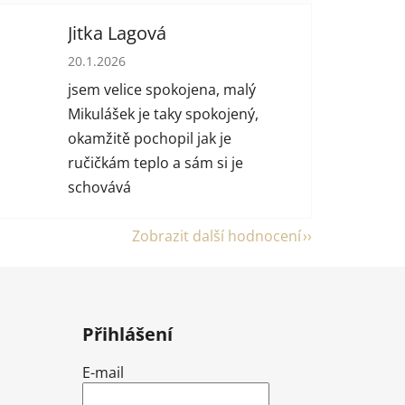
Jitka Lagová
 hvězdiček.
Hodnocení obchodu je 5 z 5 hvězdiček.
20.1.2026
jsem velice spokojena, malý
Mikulášek je taky spokojený,
okamžitě pochopil jak je
ručičkám teplo a sám si je
schovává
Zobrazit další hodnocení
Přihlášení
E-mail