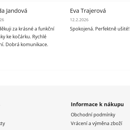
da Jandová
Eva Trajerová
cení obchodu je 5 z 5 hvězdiček.
Hodnocení obchodu je 5 z 5
026
12.2.2026
ěkuji za krásné a funkční
Spokojená. Perfektně ušité!
ky ke kočárku. Rychlé
í. Dobrá komunikace.
s
Informace k nákupu
Obchodní podmínky
ty
Vrácení a výměna zboží