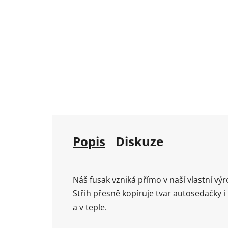
Popis
Diskuze
Náš fusak vzniká přímo v naší vlastní výr
Střih přesně kopíruje tvar autosedačky 
a v teple.