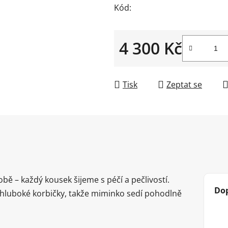
Kód:
4 300 Kč
Měrná cena:
Tisk
Zeptat se
obě – každý kousek šijeme s péčí a pečlivostí.
Do
i hluboké korbičky, takže miminko sedí pohodlně