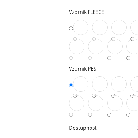
5
Vzorník FLEECE
hvězdiček.
Vzorník PES
Dostupnost