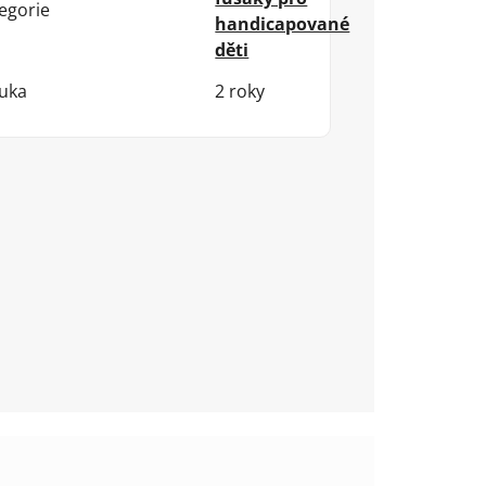
egorie
handicapované
děti
uka
2 roky