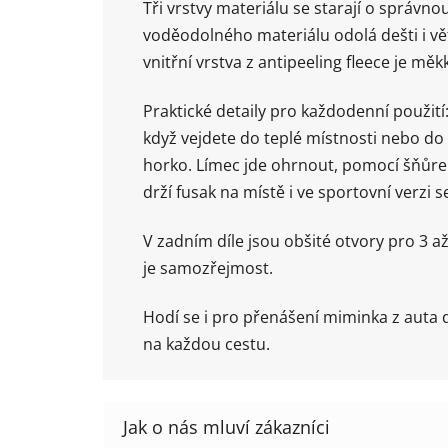
Tři vrstvy materiálu se starají o správno
voděodolného materiálu odolá dešti i větr
vnitřní vrstva z antipeeling fleece je m
Praktické detaily pro každodenní použití:
když vejdete do teplé místnosti nebo d
horko. Límec jde ohrnout, pomocí šňůrek
drží fusak na místě i ve sportovní verzi 
V zadním díle jsou obšité otvory pro 3
je samozřejmost.
Hodí se i pro přenášení miminka z auta d
na každou cestu.