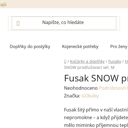
dajů
Doplňky do postýlky
Kojenecké potřeby
Pro ženy
Domů
/
Kočárky a doplňky
/
Fusaky
/
H
SNOW prodlužovací vel. M
Fusak SNOW pr
Průměrné
Neohodnoceno
Podrobnosti
hodnocení
Značka:
GObaby
produktu
Fusak šitý přímo v naší vlast
je
nepromokne – a když přijdete 
0,0
mělo miminko příjemnou tepl
z