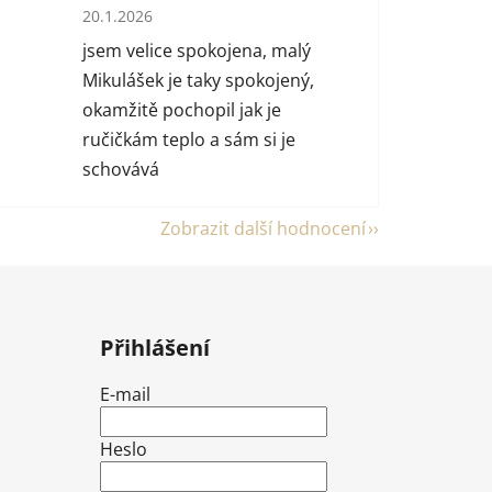
 hvězdiček.
Hodnocení obchodu je 5 z 5 hvězdiček.
20.1.2026
jsem velice spokojena, malý
Mikulášek je taky spokojený,
okamžitě pochopil jak je
ručičkám teplo a sám si je
schovává
Zobrazit další hodnocení
Přihlášení
E-mail
Heslo