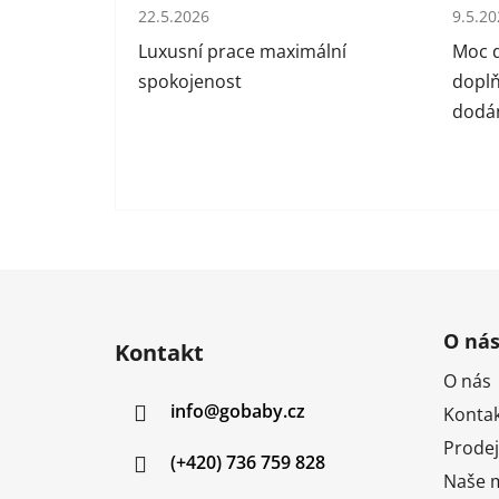
Hodnocení obchodu je 5 z 5 hvězdiček.
Hodno
22.5.2026
9.5.2
Luxusní prace maximální
Moc d
spokojenost
doplň
dodán
Z
á
O ná
Kontakt
p
O nás
a
info
@
gobaby.cz
Kontak
t
í
Prodej
(+420) 736 759 828
Naše m