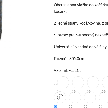
0,0
Oboustranná vložka do kočárku 
z
kočárku.
5
hvězdiček.
Z jedné strany kočárkovina, z dr
S otvory pro 5-ti bodový bezpeč
Univerzální, vhodná do většiny
Rozměr: 80/40cm.
Vzorník FLEECE