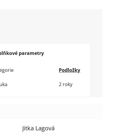
plňkové parametry
egorie
Podložky
uka
2 roky
Jitka Lagová