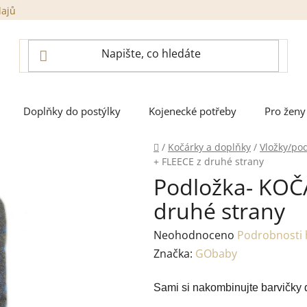
dajů
Doplňky do postýlky
Kojenecké potřeby
Pro ženy
Domů
/
Kočárky a doplňky
/
Vložky/po
+ FLEECE z druhé strany
Podložka- KOČ
druhé strany
Průměrné
Neohodnoceno
Podrobnosti
hodnocení
Značka:
GObaby
produktu
Sami si nakombinujte barvičky d
je