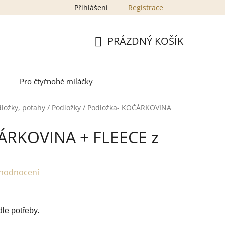
Přihlášení
Registrace
PRÁZDNÝ KOŠÍK
NÁKUPNÍ
KOŠÍK
Pro čtyřnohé miláčky
dložky, potahy
/
Podložky
/
Podložka- KOČÁRKOVINA
ÁRKOVINA + FLEECE z
 hodnocení
le potřeby.