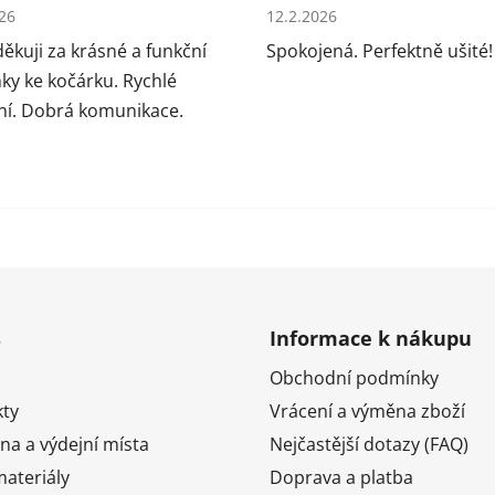
cení obchodu je 5 z 5 hvězdiček.
Hodnocení obchodu je 5 z 5
026
12.2.2026
ěkuji za krásné a funkční
Spokojená. Perfektně ušité!
ky ke kočárku. Rychlé
í. Dobrá komunikace.
s
Informace k nákupu
Obchodní podmínky
ty
Vrácení a výměna zboží
na a výdejní místa
Nejčastější dotazy (FAQ)
ateriály
Doprava a platba