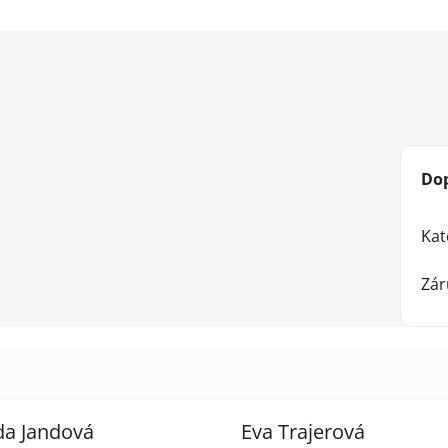
Do
Kat
Zár
da Jandová
Eva Trajerová