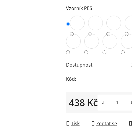
Vzorník PES
Dostupnost
Kód:
438 Kč
Měrná cena:
Tisk
Zeptat se