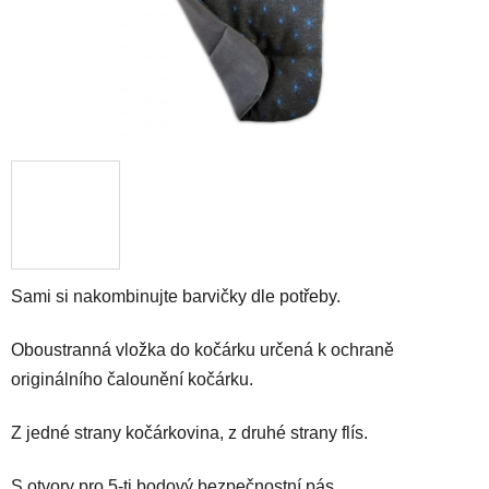
Sami si nakombinujte barvičky dle potřeby.
Oboustranná vložka do kočárku určená k ochraně
originálního čalounění kočárku.
Z jedné strany kočárkovina, z druhé strany flís.
S otvory pro 5-ti bodový bezpečnostní pás.