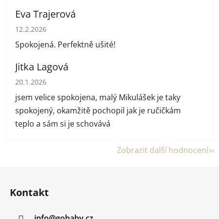
Eva Trajerová
Hodnocení obchodu je 5 z 5 hvězdiček.
12.2.2026
Spokojená. Perfektně ušité!
Jitka Lagová
Hodnocení obchodu je 5 z 5 hvězdiček.
20.1.2026
jsem velice spokojena, malý Mikulášek je taky
spokojený, okamžitě pochopil jak je ručičkám
teplo a sám si je schovává
Zobrazit další hodnocení
Z
á
Kontakt
p
a
info
@
gobaby.cz