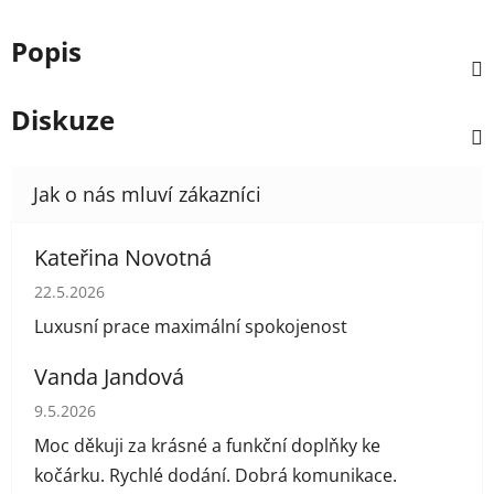
Popis
Diskuze
Kateřina Novotná
Hodnocení obchodu je 5 z 5 hvězdiček.
22.5.2026
Luxusní prace maximální spokojenost
Vanda Jandová
Hodnocení obchodu je 5 z 5 hvězdiček.
9.5.2026
Moc děkuji za krásné a funkční doplňky ke
kočárku. Rychlé dodání. Dobrá komunikace.