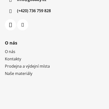
t
í
(+420) 736 759 828
O nás
O nás
Kontakty
Prodejna a výdejní místa
Naše materiály