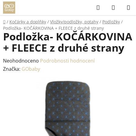
Přejít
Hledat
NÁKUP
na
KOŠÍK
obsah
Domů
/
Kočárky a doplňky
/
Vložky/podložky, potahy
/
Podložky
/
Podložka- KOČÁRKOVINA + FLEECE z druhé strany
Podložka- KOČÁRKOVINA
+ FLEECE z druhé strany
Průměrné
Neohodnoceno
Podrobnosti hodnocení
hodnocení
Značka:
GObaby
produktu
je
0,0
z
5
hvězdiček.