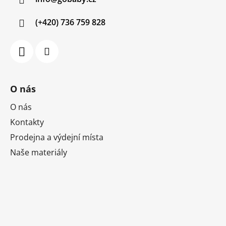
t
í
(+420) 736 759 828
O nás
O nás
Kontakty
Prodejna a výdejní místa
Naše materiály