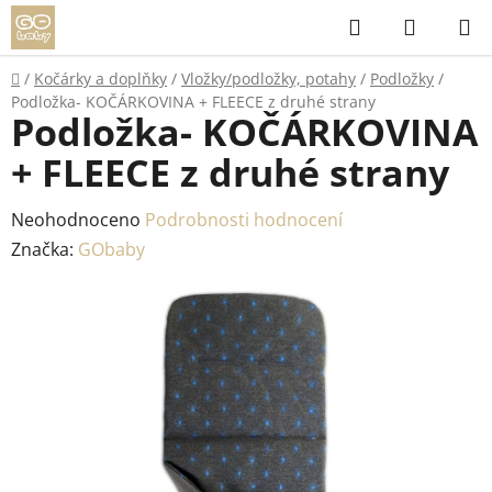
Přejít
Hledat
NÁKUP
na
KOŠÍK
obsah
Domů
/
Kočárky a doplňky
/
Vložky/podložky, potahy
/
Podložky
/
Podložka- KOČÁRKOVINA + FLEECE z druhé strany
Podložka- KOČÁRKOVINA
+ FLEECE z druhé strany
Průměrné
Neohodnoceno
Podrobnosti hodnocení
hodnocení
Značka:
GObaby
produktu
je
0,0
z
5
hvězdiček.