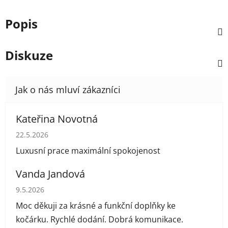
Popis
Diskuze
Kateřina Novotná
Hodnocení obchodu je 5 z 5 hvězdiček.
22.5.2026
Luxusní prace maximální spokojenost
Vanda Jandová
Hodnocení obchodu je 5 z 5 hvězdiček.
9.5.2026
Moc děkuji za krásné a funkční doplňky ke
kočárku. Rychlé dodání. Dobrá komunikace.