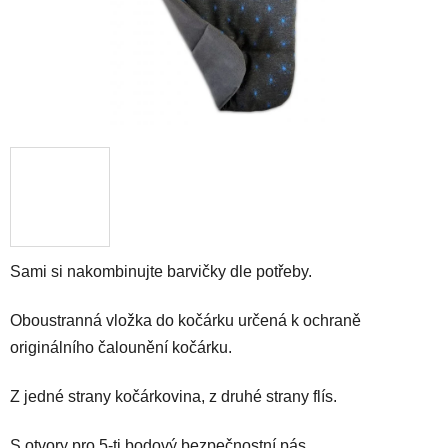
Sami si nakombinujte barvičky dle potřeby.
Oboustranná vložka do kočárku určená k ochraně
originálního čalounění kočárku.
Z jedné strany kočárkovina, z druhé strany flís.
S otvory pro 5-ti bodový bezpečnostní pás.