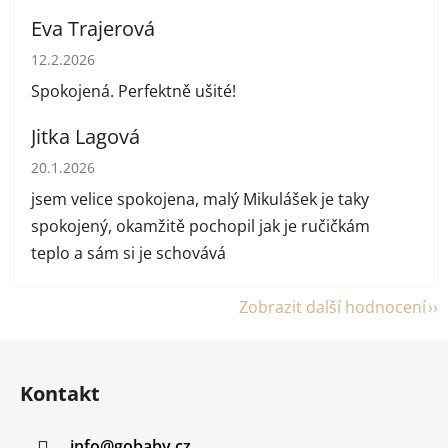
Eva Trajerová
Hodnocení obchodu je 5 z 5 hvězdiček.
12.2.2026
Spokojená. Perfektně ušité!
Jitka Lagová
Hodnocení obchodu je 5 z 5 hvězdiček.
20.1.2026
jsem velice spokojena, malý Mikulášek je taky
spokojený, okamžitě pochopil jak je ručičkám
teplo a sám si je schovává
Zobrazit další hodnocení
Z
á
Kontakt
p
a
info
@
gobaby.cz