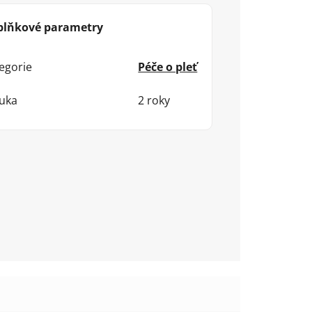
plňkové parametry
egorie
Péče o pleť
uka
2 roky