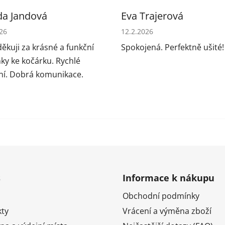
da Jandová
Eva Trajerová
cení obchodu je 5 z 5 hvězdiček.
Hodnocení obchodu je 5 z 5
026
12.2.2026
ěkuji za krásné a funkční
Spokojená. Perfektně ušité!
ky ke kočárku. Rychlé
í. Dobrá komunikace.
s
Informace k nákupu
Obchodní podmínky
ty
Vrácení a výměna zboží