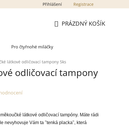
Přihlášení
Registrace
PRÁZDNÝ KOŠÍK
NÁKUPNÍ
KOŠÍK
Pro čtyřnohé miláčky
ké látkové odličovací tampony 5ks
ové odličovací tampony
 hodnocení
ě měkoučké
látkové odličovací tampóny. Máte rádi
le nevyhovuje Vám ta "tenká placka", která