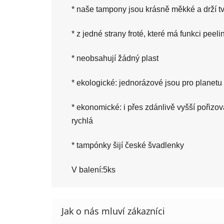
* naše tampony jsou krásně měkké a drží tva
* z jedné strany froté, které má funkci pee
* neobsahují žádný plast
* ekologické: jednorázové jsou pro planetu
* ekonomické: i přes zdánlivě vyšší pořizov
rychlá
* tampónky šijí české švadlenky
V balení:5ks