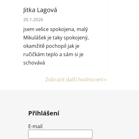
Jitka Lagová
 hvězdiček.
Hodnocení obchodu je 5 z 5 hvězdiček.
20.1.2026
jsem velice spokojena, malý
Mikulášek je taky spokojený,
okamžitě pochopil jak je
ručičkám teplo a sám si je
schovává
Zobrazit další hodnocení
Přihlášení
E-mail