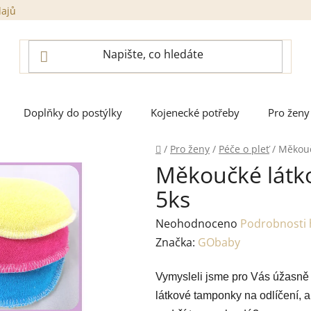
dajů
Doplňky do postýlky
Kojenecké potřeby
Pro ženy
Domů
/
Pro ženy
/
Péče o pleť
/
Měkouč
Měkoučké látk
5ks
Průměrné
Neohodnoceno
Podrobnosti
hodnocení
Značka:
GObaby
produktu
Vymysleli jsme pro Vás úžasn
je
látkové tamponky na odlíčení, a
0,0