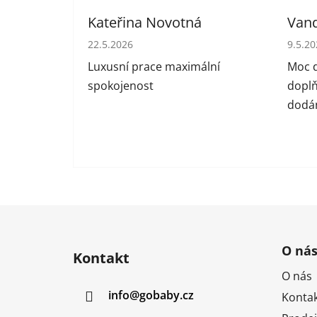
Kateřina Novotná
Van
Hodnocení obchodu je 5 z 5 hvězdiček.
Hodno
22.5.2026
9.5.2
Luxusní prace maximální
Moc d
spokojenost
doplň
dodán
Z
á
O ná
Kontakt
p
O nás
a
info
@
gobaby.cz
Kontak
t