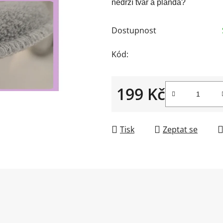
nedrží tvar a plandá?
z
5
Dostupnost
hvězdiček.
Kód:
199 Kč
Měrná cena:
Tisk
Zeptat se