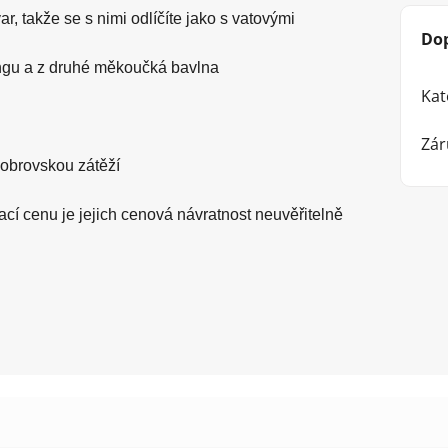
r, takže se s nimi odlíčíte jako s vatovými
Do
lingu a z druhé měkoučká bavlna
Kat
Zár
 obrovskou zátěží
ací cenu je jejich cenová návratnost neuvěřitelně