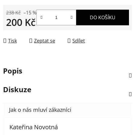
238 Kč
–15 %
DO KOŠÍKU
200 Kč
Měrná cena:
Tisk
Zeptat se
Sdílet
Popis
Diskuze
Kateřina Novotná
Hodnocení obchodu je 5 z 5 hvězdiček.