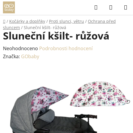
Přejít
Hledat
NÁKUP
na
KOŠÍK
obsah
Domů
/
Kočárky a doplňky
/
Proti slunci, větru
/
Ochrana před
sluncem
/
Sluneční kšilt- růžová
Sluneční kšilt- růžová
Průměrné
Neohodnoceno
Podrobnosti hodnocení
hodnocení
Značka:
GObaby
produktu
je
0,0
z
5
hvězdiček.