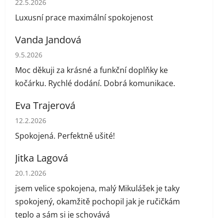
22.5.2026
Luxusní prace maximální spokojenost
Vanda Jandová
Hodnocení obchodu je 5 z 5 hvězdiček.
9.5.2026
Moc děkuji za krásné a funkční doplňky ke
kočárku. Rychlé dodání. Dobrá komunikace.
Eva Trajerová
Hodnocení obchodu je 5 z 5 hvězdiček.
12.2.2026
Spokojená. Perfektně ušité!
Jitka Lagová
Hodnocení obchodu je 5 z 5 hvězdiček.
20.1.2026
jsem velice spokojena, malý Mikulášek je taky
spokojený, okamžitě pochopil jak je ručičkám
teplo a sám si je schovává