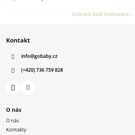
Zobrazit další hodnocení
Z
á
Kontakt
p
a
info
@
gobaby.cz
t
í
(+420) 736 759 828
O nás
O nás
Kontakty