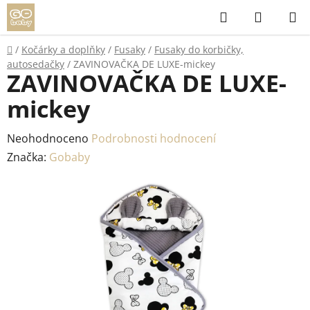
Přejít
Hledat
NÁKUP
na
KOŠÍK
obsah
Domů
/
Kočárky a doplňky
/
Fusaky
/
Fusaky do korbičky,
autosedačky
/
ZAVINOVAČKA DE LUXE-mickey
ZAVINOVAČKA DE LUXE-
mickey
Průměrné
Neohodnoceno
Podrobnosti hodnocení
hodnocení
Značka:
Gobaby
produktu
je
0,0
z
5
hvězdiček.