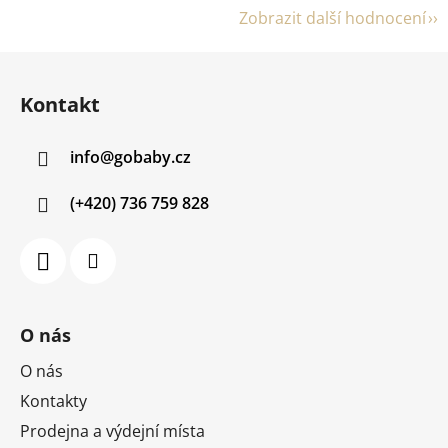
Zobrazit další hodnocení
Z
á
Kontakt
p
a
info
@
gobaby.cz
t
í
(+420) 736 759 828
O nás
O nás
Kontakty
Prodejna a výdejní místa