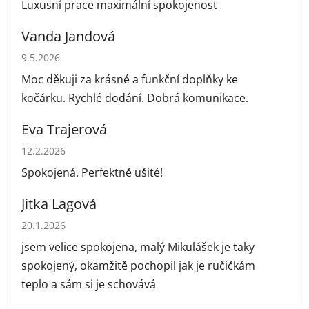
Luxusní prace maximální spokojenost
Vanda Jandová
Hodnocení obchodu je 5 z 5 hvězdiček.
9.5.2026
Moc děkuji za krásné a funkční doplňky ke
kočárku. Rychlé dodání. Dobrá komunikace.
Eva Trajerová
Hodnocení obchodu je 5 z 5 hvězdiček.
12.2.2026
Spokojená. Perfektně ušité!
Jitka Lagová
Hodnocení obchodu je 5 z 5 hvězdiček.
20.1.2026
jsem velice spokojena, malý Mikulášek je taky
spokojený, okamžitě pochopil jak je ručičkám
teplo a sám si je schovává