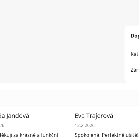
Do
Kat
Zár
da Jandová
Eva Trajerová
cení obchodu je 5 z 5 hvězdiček.
Hodnocení obchodu je 5 z 5
026
12.2.2026
ěkuji za krásné a funkční
Spokojená. Perfektně ušité!