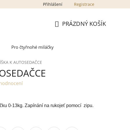
Přihlášení
Registrace
PRÁZDNÝ KOŠÍK
NÁKUPNÍ
KOŠÍK
Pro čtyřnohé miláčky
ÍŠKA K AUTOSEDAČCE
TOSEDAČCE
 hodnocení
ačku 0-13kg. Zapínání na rukojeť pomocí zipu.