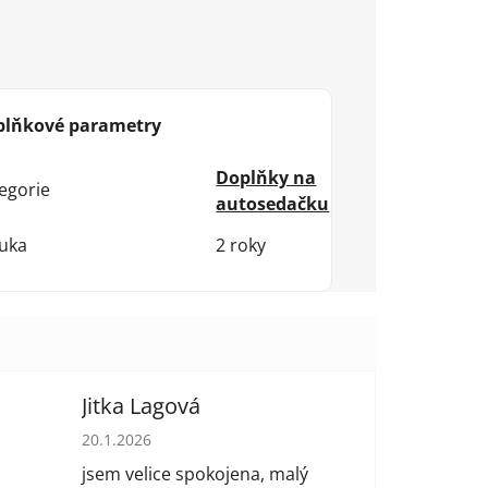
plňkové parametry
Doplňky na
egorie
autosedačku
uka
2 roky
Jitka Lagová
 hvězdiček.
Hodnocení obchodu je 5 z 5 hvězdiček.
20.1.2026
jsem velice spokojena, malý