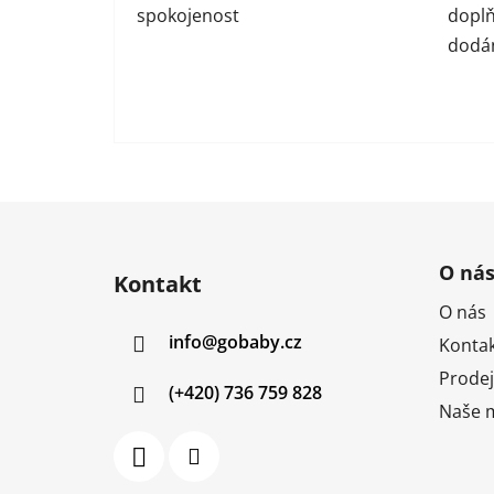
spokojenost
doplň
dodán
Z
á
O ná
Kontakt
p
O nás
a
info
@
gobaby.cz
Kontak
t
í
Prodej
(+420) 736 759 828
Naše m