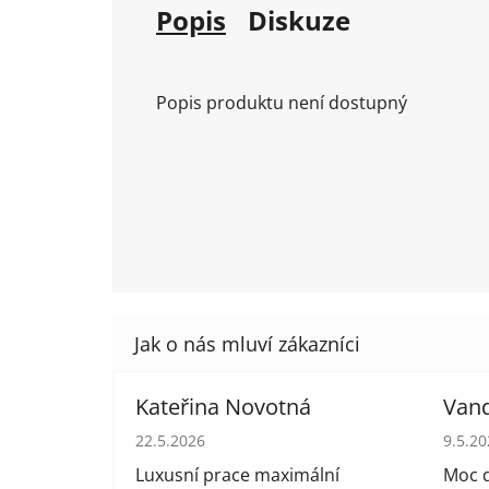
Popis
Diskuze
Popis produktu není dostupný
Kateřina Novotná
Van
Hodnocení obchodu je 5 z 5 hvězdiček.
Hodno
22.5.2026
9.5.2
Luxusní prace maximální
Moc d