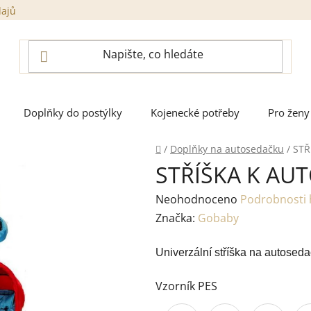
dajů
Doplňky do postýlky
Kojenecké potřeby
Pro ženy
Domů
/
Doplňky na autosedačku
/
STŘ
STŘÍŠKA K AU
Průměrné
Neohodnoceno
Podrobnosti
hodnocení
Značka:
Gobaby
produktu
Univerzální stříška na autosed
je
0,0
Vzorník PES
z
5