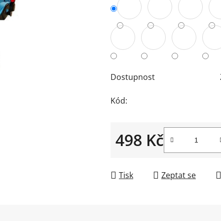
hvězdiček.
Dostupnost
Kód:
498 Kč
Měrná cena:
Tisk
Zeptat se