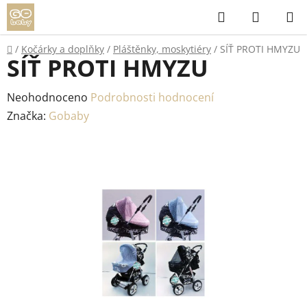
Přejít
Hledat
NÁKUP
na
KOŠÍK
obsah
Domů
/
Kočárky a doplňky
/
Pláštěnky, moskytiéry
/
SÍŤ PROTI HMYZU
SÍŤ PROTI HMYZU
Průměrné
Neohodnoceno
Podrobnosti hodnocení
hodnocení
Značka:
Gobaby
produktu
je
0,0
z
5
hvězdiček.