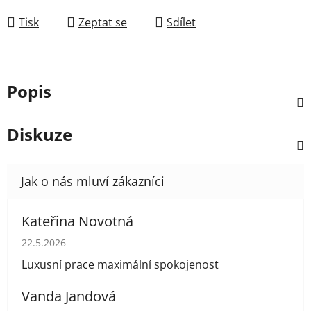
Tisk
Zeptat se
Sdílet
Popis
Diskuze
Kateřina Novotná
Hodnocení obchodu je 5 z 5 hvězdiček.
22.5.2026
Luxusní prace maximální spokojenost
Vanda Jandová