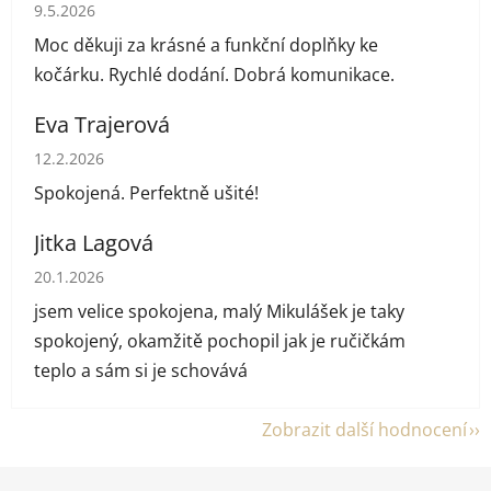
Hodnocení obchodu je 5 z 5 hvězdiček.
9.5.2026
Moc děkuji za krásné a funkční doplňky ke
kočárku. Rychlé dodání. Dobrá komunikace.
Eva Trajerová
Hodnocení obchodu je 5 z 5 hvězdiček.
12.2.2026
Spokojená. Perfektně ušité!
Jitka Lagová
Hodnocení obchodu je 5 z 5 hvězdiček.
20.1.2026
jsem velice spokojena, malý Mikulášek je taky
spokojený, okamžitě pochopil jak je ručičkám
teplo a sám si je schovává
Zobrazit další hodnocení
Z