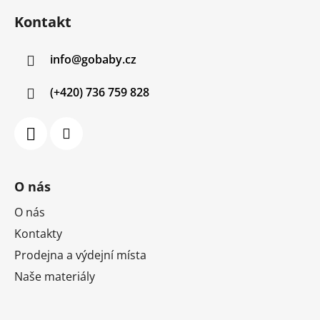
á
Kontakt
p
a
info
@
gobaby.cz
t
í
(+420) 736 759 828
O nás
O nás
Kontakty
Prodejna a výdejní místa
Naše materiály