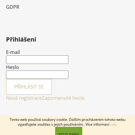
GDPR
Přihlášení
E-mail
Heslo
PŘIHLÁSIT SE
Nová registrace
Zapomenuté heslo
Tento web používá soubory cookie. Dalším procházením tohoto webu
vyjadřujete souhlas s jejich používáním.. Více informací
zde
.
Vytvořil Shoptet
ROZUMÍM