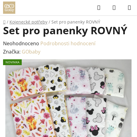
Přejít
Hledat
NÁKUP
na
KOŠÍK
obsah
Domů
/
Kojenecké potřeby
/
Set pro panenky ROVNÝ
Set pro panenky ROVNÝ
Průměrné
Neohodnoceno
Podrobnosti hodnocení
hodnocení
Značka:
GObaby
produktu
NOVINKA
je
0,0
z
5
hvězdiček.