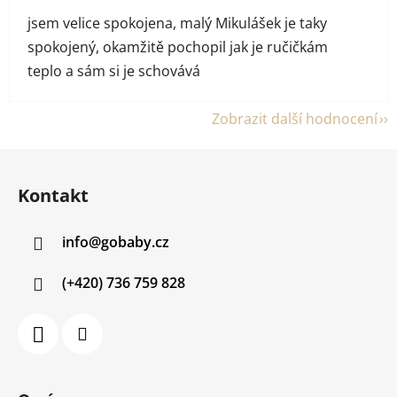
jsem velice spokojena, malý Mikulášek je taky
spokojený, okamžitě pochopil jak je ručičkám
teplo a sám si je schovává
Zobrazit další hodnocení
Z
á
Kontakt
p
a
info
@
gobaby.cz
t
í
(+420) 736 759 828