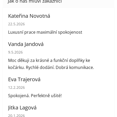
Kateřina Novotná
Hodnocení obchodu je 5 z 5 hvězdiček.
22.5.2026
Luxusní prace maximální spokojenost
Vanda Jandová
Hodnocení obchodu je 5 z 5 hvězdiček.
9.5.2026
Moc děkuji za krásné a funkční doplňky ke
kočárku. Rychlé dodání. Dobrá komunikace.
Eva Trajerová
Hodnocení obchodu je 5 z 5 hvězdiček.
12.2.2026
Spokojená. Perfektně ušité!
Jitka Lagová
Hodnocení obchodu je 5 z 5 hvězdiček.
20.1.2026