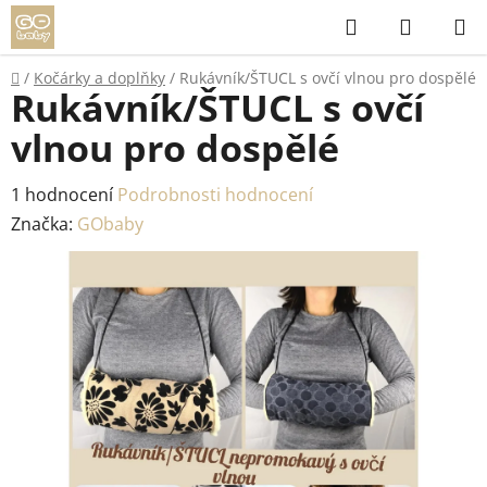
Přejít
Hledat
NÁKUP
na
KOŠÍK
obsah
Domů
/
Kočárky a doplňky
/
Rukávník/ŠTUCL s ovčí vlnou pro dospělé
Rukávník/ŠTUCL s ovčí
vlnou pro dospělé
Průměrné
1 hodnocení
Podrobnosti hodnocení
hodnocení
Značka:
GObaby
produktu
je
5,0
z
5
hvězdiček.