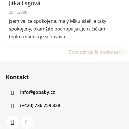
Jitka Lagová
Hodnocení obchodu je 5 z 5 hvězdiček.
20.1.2026
jsem velice spokojena, malý Mikulášek je taky
spokojený, okamžitě pochopil jak je ručičkám
teplo a sám si je schovává
Zobrazit další hodnocení
Z
á
Kontakt
p
a
info
@
gobaby.cz
t
í
(+420) 736 759 828