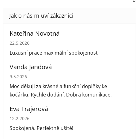
Kateřina Novotná
Hodnocení obchodu je 5 z 5 hvězdiček.
22.5.2026
Luxusní prace maximální spokojenost
Vanda Jandová
Hodnocení obchodu je 5 z 5 hvězdiček.
9.5.2026
Moc děkuji za krásné a funkční doplňky ke
kočárku. Rychlé dodání. Dobrá komunikace.
Eva Trajerová
Hodnocení obchodu je 5 z 5 hvězdiček.
12.2.2026
Spokojená. Perfektně ušité!