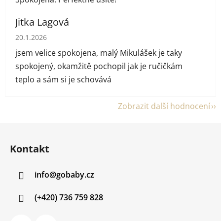
Jitka Lagová
Hodnocení obchodu je 5 z 5 hvězdiček.
20.1.2026
jsem velice spokojena, malý Mikulášek je taky
spokojený, okamžitě pochopil jak je ručičkám
teplo a sám si je schovává
Zobrazit další hodnocení
Z
á
Kontakt
p
a
info
@
gobaby.cz
t
í
(+420) 736 759 828