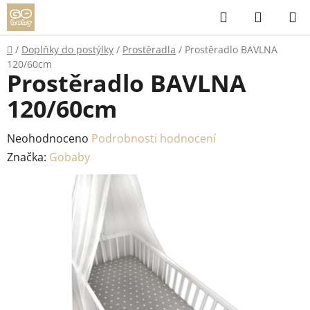
Přejít
Hledat
NÁKUP
na
KOŠÍK
obsah
Domů
/
Doplňky do postýlky
/
Prostěradla
/
Prostěradlo BAVLNA
120/60cm
Prostěradlo BAVLNA
120/60cm
Průměrné
Neohodnoceno
Podrobnosti hodnocení
hodnocení
Značka:
Gobaby
produktu
je
0,0
z
5
hvězdiček.