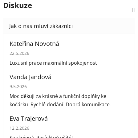
Diskuze
Kateřina Novotná
Hodnocení obchodu je 5 z 5 hvězdiček.
22.5.2026
Luxusní prace maximální spokojenost
Vanda Jandová
Hodnocení obchodu je 5 z 5 hvězdiček.
9.5.2026
Moc děkuji za krásné a funkční doplňky ke
kočárku. Rychlé dodání. Dobrá komunikace.
Eva Trajerová
Hodnocení obchodu je 5 z 5 hvězdiček.
12.2.2026
Spokojená. Perfektně ušité!