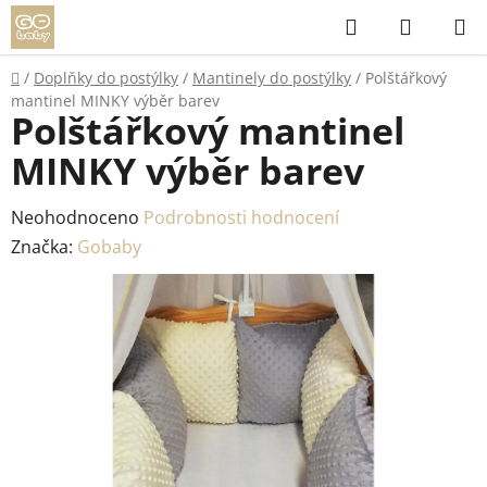
Přejít
Hledat
NÁKUP
na
KOŠÍK
obsah
Domů
/
Doplňky do postýlky
/
Mantinely do postýlky
/
Polštářkový
mantinel MINKY výběr barev
Polštářkový mantinel
MINKY výběr barev
Průměrné
Neohodnoceno
Podrobnosti hodnocení
hodnocení
Značka:
Gobaby
produktu
je
0,0
z
5
hvězdiček.