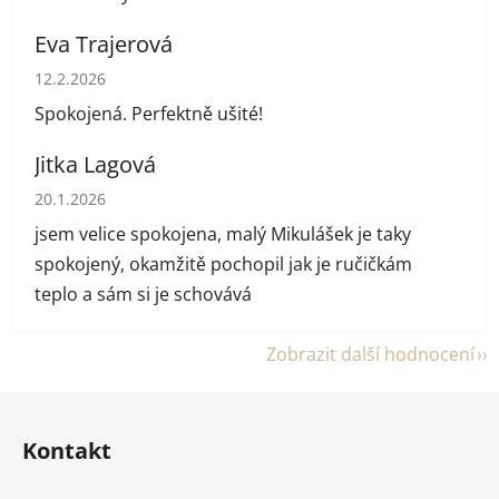
Eva Trajerová
Hodnocení obchodu je 5 z 5 hvězdiček.
12.2.2026
Spokojená. Perfektně ušité!
Jitka Lagová
Hodnocení obchodu je 5 z 5 hvězdiček.
20.1.2026
jsem velice spokojena, malý Mikulášek je taky
spokojený, okamžitě pochopil jak je ručičkám
teplo a sám si je schovává
Zobrazit další hodnocení
Z
á
Kontakt
p
a