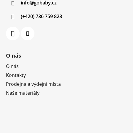
info
@
gobaby.cz
t
í
(+420) 736 759 828
O nás
O nás
Kontakty
Prodejna a výdejní místa
Naše materiály