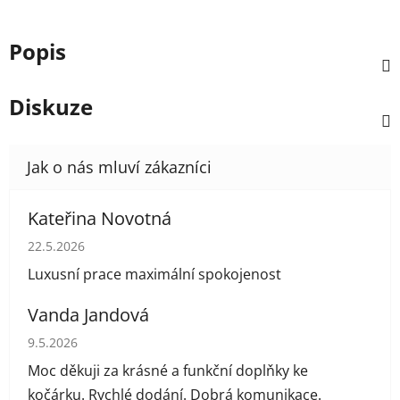
Popis
Diskuze
Kateřina Novotná
Hodnocení obchodu je 5 z 5 hvězdiček.
22.5.2026
Luxusní prace maximální spokojenost
Vanda Jandová
Hodnocení obchodu je 5 z 5 hvězdiček.
9.5.2026
Moc děkuji za krásné a funkční doplňky ke
kočárku. Rychlé dodání. Dobrá komunikace.