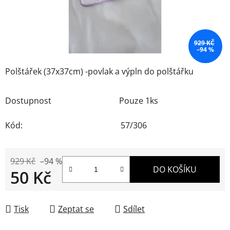
929 KČ
–94 %
Polštářek (37x37cm) -povlak a výpln do polštářku
Dostupnost
Pouze 1ks
Kód:
57/306
929 Kč
–94 %
DO KOŠÍKU
50 Kč
Měrná cena:
Tisk
Zeptat se
Sdílet