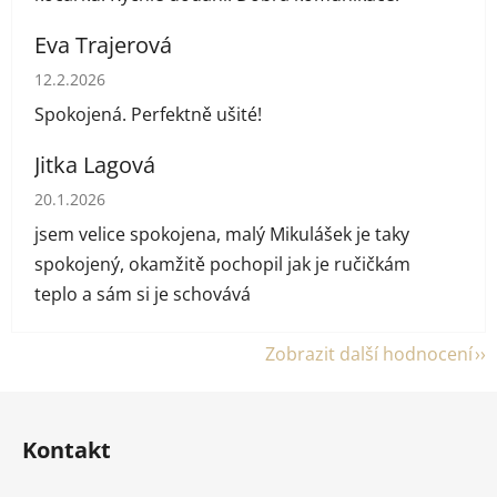
Eva Trajerová
Hodnocení obchodu je 5 z 5 hvězdiček.
12.2.2026
Spokojená. Perfektně ušité!
Jitka Lagová
Hodnocení obchodu je 5 z 5 hvězdiček.
20.1.2026
jsem velice spokojena, malý Mikulášek je taky
spokojený, okamžitě pochopil jak je ručičkám
teplo a sám si je schovává
Zobrazit další hodnocení
Z
á
Kontakt
p
a