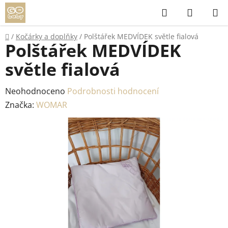
Přejít
Hledat
NÁKUP
na
KOŠÍK
obsah
Domů
/
Kočárky a doplňky
/
Polštářek MEDVÍDEK světle fialová
Polštářek MEDVÍDEK
světle fialová
Průměrné
Neohodnoceno
Podrobnosti hodnocení
hodnocení
Značka:
WOMAR
produktu
je
0,0
z
5
hvězdiček.