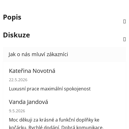
Popis
Diskuze
Kateřina Novotná
Hodnocení obchodu je 5 z 5 hvězdiček.
22.5.2026
Luxusní prace maximální spokojenost
Vanda Jandová
Hodnocení obchodu je 5 z 5 hvězdiček.
9.5.2026
Moc děkuji za krásné a funkční doplňky ke
kočárku. Rychlé dodání. Dobrá komunikace.