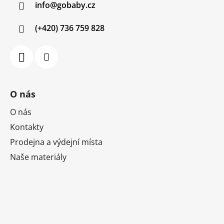
info
@
gobaby.cz
t
í
(+420) 736 759 828
O nás
O nás
Kontakty
Prodejna a výdejní místa
Naše materiály