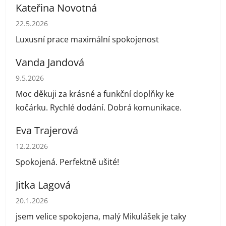
Kateřina Novotná
Hodnocení obchodu je 5 z 5 hvězdiček.
22.5.2026
Luxusní prace maximální spokojenost
Vanda Jandová
Hodnocení obchodu je 5 z 5 hvězdiček.
9.5.2026
Moc děkuji za krásné a funkční doplňky ke
kočárku. Rychlé dodání. Dobrá komunikace.
Eva Trajerová
Hodnocení obchodu je 5 z 5 hvězdiček.
12.2.2026
Spokojená. Perfektně ušité!
Jitka Lagová
Hodnocení obchodu je 5 z 5 hvězdiček.
20.1.2026
jsem velice spokojena, malý Mikulášek je taky