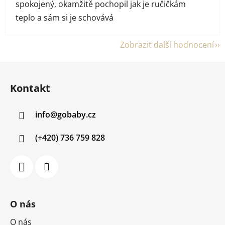
spokojený, okamžitě pochopil jak je ručičkám
teplo a sám si je schovává
Zobrazit další hodnocení
Z
á
Kontakt
p
a
info
@
gobaby.cz
t
í
(+420) 736 759 828
O nás
O nás