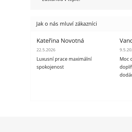
Kateřina Novotná
Van
Hodnocení obchodu je 5 z 5 hvězdiček.
Hodno
22.5.2026
9.5.2
Luxusní prace maximální
Moc d
spokojenost
doplň
dodán
Z