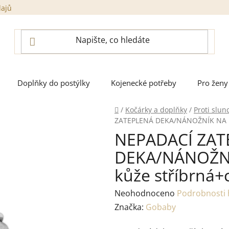
dajů
Doplňky do postýlky
Kojenecké potřeby
Pro ženy
Domů
/
Kočárky a doplňky
/
Proti slunc
ZATEPLENÁ DEKA/NÁNOŽNÍK NA K
NEPADACÍ ZAT
DEKA/NÁNOŽN
kůže stříbrná+
Průměrné
Neohodnoceno
Podrobnosti
hodnocení
Značka:
Gobaby
produktu