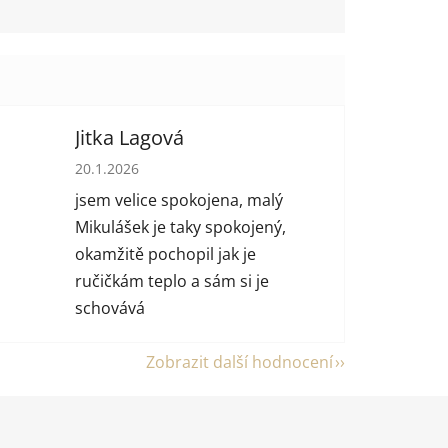
Jitka Lagová
 hvězdiček.
Hodnocení obchodu je 5 z 5 hvězdiček.
20.1.2026
jsem velice spokojena, malý
Mikulášek je taky spokojený,
okamžitě pochopil jak je
ručičkám teplo a sám si je
schovává
Zobrazit další hodnocení