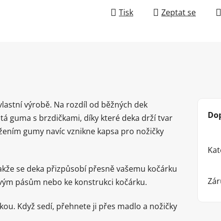
Tisk
Zeptat se
vlastní výrobě. Na rozdíl od běžných dek
Do
tá guma s brzdičkami, díky které deka drží tvar
žením gumy navíc vznikne kapsa pro nožičky
Kat
 takže se deka přizpůsobí přesně vašemu kočárku
Zár
dovým pásům nebo ke konstrukci kočárku.
kou. Když sedí, přehnete ji přes madlo a nožičky