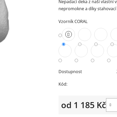
Nepadací deka z naší vlastní
je
nepromokne a díky stahovací
0,0
z
Vzorník CORAL
5
hvězdiček.
Dostupnost
Kód:
od
1 185 Kč
Měrná cena: