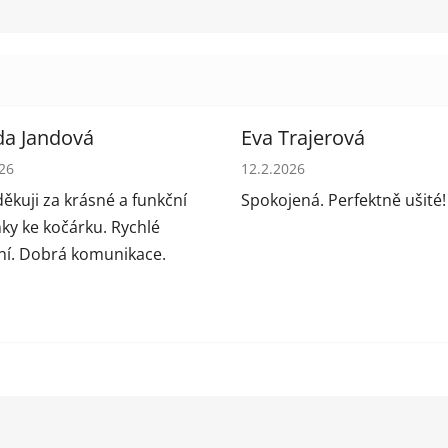
da Jandová
Eva Trajerová
cení obchodu je 5 z 5 hvězdiček.
Hodnocení obchodu je 5 z 5
026
12.2.2026
ěkuji za krásné a funkční
Spokojená. Perfektně ušité!
ky ke kočárku. Rychlé
í. Dobrá komunikace.