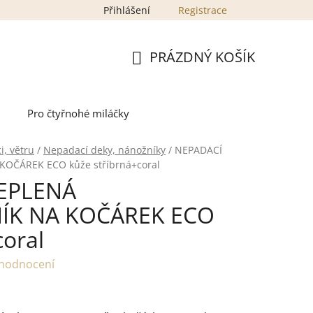
Přihlášení
Registrace
PRÁZDNÝ KOŠÍK
NÁKUPNÍ
KOŠÍK
Pro čtyřnohé miláčky
i, větru
/
Nepadací deky, nánožníky
/
NEPADACÍ
OČÁREK ECO kůže stříbrná+coral
EPLENÁ
ÍK NA KOČÁREK ECO
coral
 hodnocení