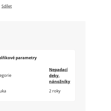
Sdílet
plňkové parametry
Nepadací
egorie
deky,
nánožníky
uka
2 roky