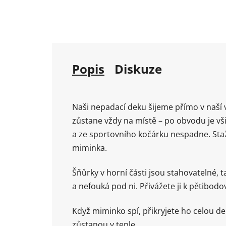
Popis
Diskuze
Naši nepadací deku šijeme přímo v naší 
zůstane vždy na místě – po obvodu je vši
a ze sportovního kočárku nespadne. Sta
miminka.
Šňůrky v horní části jsou stahovatelné,
a nefouká pod ni. Přivážete ji k pětibo
Když miminko spí, přikryjete ho celou de
zůstanou v teple.