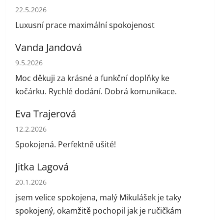
Hodnocení obchodu je 5 z 5 hvězdiček.
22.5.2026
Luxusní prace maximální spokojenost
Vanda Jandová
Hodnocení obchodu je 5 z 5 hvězdiček.
9.5.2026
Moc děkuji za krásné a funkční doplňky ke
kočárku. Rychlé dodání. Dobrá komunikace.
Eva Trajerová
Hodnocení obchodu je 5 z 5 hvězdiček.
12.2.2026
Spokojená. Perfektně ušité!
Jitka Lagová
Hodnocení obchodu je 5 z 5 hvězdiček.
20.1.2026
jsem velice spokojena, malý Mikulášek je taky
spokojený, okamžitě pochopil jak je ručičkám