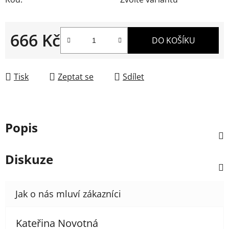
666 Kč
DO KOŠÍKU
Měrná cena:
Tisk
Zeptat se
Sdílet
Popis
Diskuze
Kateřina Novotná