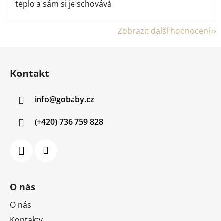
teplo a sám si je schovává
Zobrazit další hodnocení
Z
á
Kontakt
p
a
info
@
gobaby.cz
t
í
(+420) 736 759 828
O nás
O nás
Kontakty