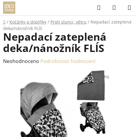
Přejít
Hledat
NÁKUP
na
KOŠÍK
obsah
Domů
/
Kočárky a doplňky
/
Proti slunci, větru
/
Nepadací zateplená
deka/nánožník FLÍS
Nepadací zateplená
deka/nánožník FLÍS
Průměrné
Neohodnoceno
Podrobnosti hodnocení
hodnocení
produktu
je
0,0
z
5
hvězdiček.