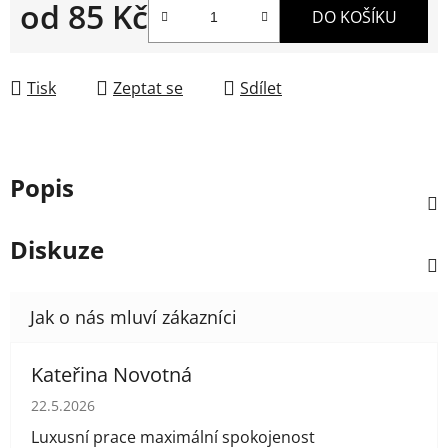
od
85 Kč
DO KOŠÍKU
Měrná cena:
Tisk
Zeptat se
Sdílet
Popis
Diskuze
Kateřina Novotná
Hodnocení obchodu je 5 z 5 hvězdiček.
22.5.2026
Luxusní prace maximální spokojenost