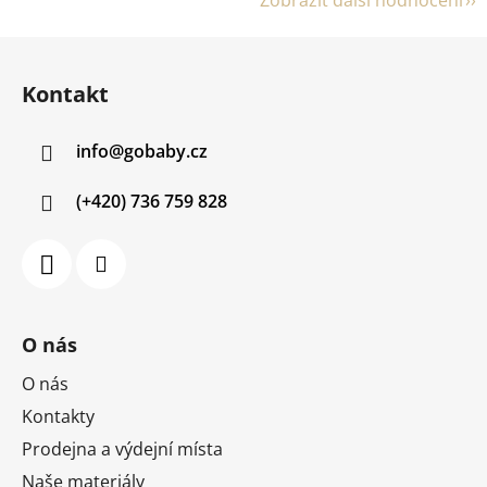
Z
á
Kontakt
p
a
info
@
gobaby.cz
t
í
(+420) 736 759 828
O nás
O nás
Kontakty
Prodejna a výdejní místa
Naše materiály