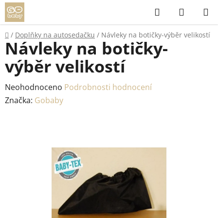
Přejít
Hledat
NÁKUP
na
KOŠÍK
obsah
Domů
/
Doplňky na autosedačku
/
Návleky na botičky-výběr velikostí
Návleky na botičky-
výběr velikostí
Průměrné
Neohodnoceno
Podrobnosti hodnocení
hodnocení
Značka:
Gobaby
produktu
je
0,0
z
5
hvězdiček.