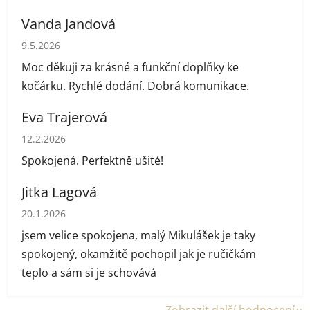
Vanda Jandová
Hodnocení obchodu je 5 z 5 hvězdiček.
9.5.2026
Moc děkuji za krásné a funkční doplňky ke
kočárku. Rychlé dodání. Dobrá komunikace.
Eva Trajerová
Hodnocení obchodu je 5 z 5 hvězdiček.
12.2.2026
Spokojená. Perfektně ušité!
Jitka Lagová
Hodnocení obchodu je 5 z 5 hvězdiček.
20.1.2026
jsem velice spokojena, malý Mikulášek je taky
spokojený, okamžitě pochopil jak je ručičkám
teplo a sám si je schovává
Zobrazit další hodnocení