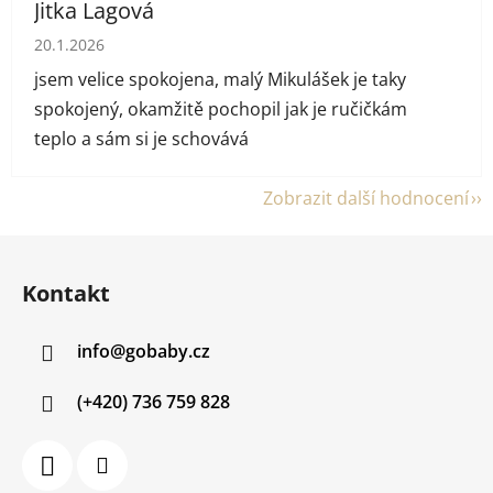
Jitka Lagová
Hodnocení obchodu je 5 z 5 hvězdiček.
20.1.2026
jsem velice spokojena, malý Mikulášek je taky
spokojený, okamžitě pochopil jak je ručičkám
teplo a sám si je schovává
Zobrazit další hodnocení
Z
á
Kontakt
p
a
info
@
gobaby.cz
t
í
(+420) 736 759 828