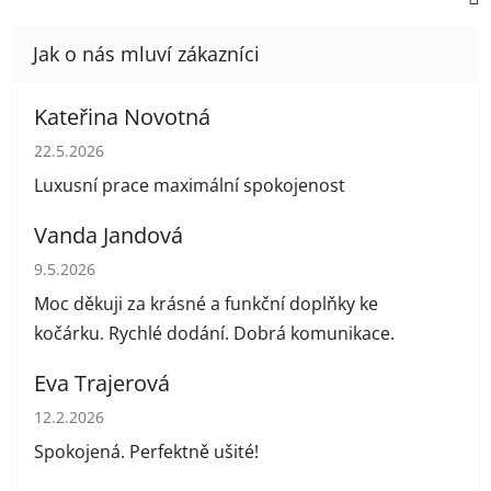
Kateřina Novotná
Hodnocení obchodu je 5 z 5 hvězdiček.
22.5.2026
Luxusní prace maximální spokojenost
Vanda Jandová
Hodnocení obchodu je 5 z 5 hvězdiček.
9.5.2026
Moc děkuji za krásné a funkční doplňky ke
kočárku. Rychlé dodání. Dobrá komunikace.
Eva Trajerová
Hodnocení obchodu je 5 z 5 hvězdiček.
12.2.2026
Spokojená. Perfektně ušité!