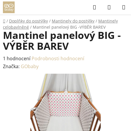
Přejít
Hledat
NÁKUP
na
KOŠÍK
obsah
Domů
/
Doplňky do postýlky
/
Mantinely do postýlky
/
Mantinely
celobavlněné
/
Mantinel panelový BIG -VÝBĚR BAREV
Mantinel panelový BIG -
VÝBĚR BAREV
Průměrné
1 hodnocení
Podrobnosti hodnocení
hodnocení
Značka:
GObaby
produktu
je
5,0
z
5
hvězdiček.