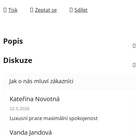
Tisk
Zeptat se
Sdílet
Popis
Diskuze
Kateřina Novotná
Hodnocení obchodu je 5 z 5 hvězdiček.
22.5.2026
Luxusní prace maximální spokojenost
Vanda Jandová