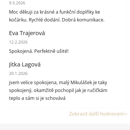
Hodnocení obchodu je 5 z 5 hvězdiček.
9.5.2026
Moc děkuji za krásné a funkční doplňky ke
kočárku. Rychlé dodání. Dobrá komunikace.
Eva Trajerová
Hodnocení obchodu je 5 z 5 hvězdiček.
12.2.2026
Spokojená. Perfektně ušité!
Jitka Lagová
Hodnocení obchodu je 5 z 5 hvězdiček.
20.1.2026
jsem velice spokojena, malý Mikulášek je taky
spokojený, okamžitě pochopil jak je ručičkám
teplo a sám si je schovává
Zobrazit další hodnocení
Z