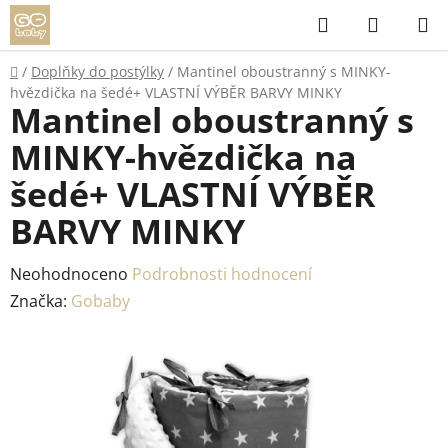
Přejít
Hledat
NÁKUP
na
KOŠÍK
obsah
Domů
/
Doplňky do postýlky
/
Mantinel oboustranný s MINKY-
hvězdička na šedé+ VLASTNÍ VÝBĚR BARVY MINKY
Mantinel oboustranný s
MINKY-hvězdička na
šedé+ VLASTNÍ VÝBĚR
BARVY MINKY
Průměrné
Neohodnoceno
Podrobnosti hodnocení
hodnocení
Značka:
Gobaby
produktu
je
0,0
z
5