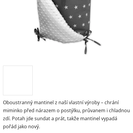
hvězdiček.
Oboustranný mantinel z naší vlastní výroby – chrání
miminko před nárazem o postýlku, průvanem i chladnou
zdí. Potah jde sundat a prát, takže mantinel vypadá
pořád jako nový.