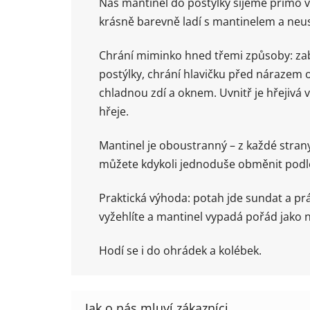
Náš mantinel do postýlky šijeme přímo v 
krásně barevně ladí s mantinelem a neust
Chrání miminko hned třemi způsoby: zabr
postýlky, chrání hlavičku před nárazem 
chladnou zdí a oknem. Uvnitř je hřejivá 
hřeje.
Mantinel je oboustranný – z každé strany
můžete kdykoli jednoduše obměnit podle
Praktická výhoda: potah jde sundat a pr
vyžehlíte a mantinel vypadá pořád jako n
Hodí se i do ohrádek a kolébek.