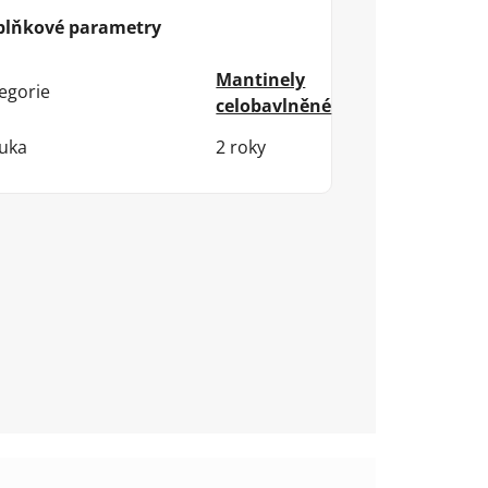
plňkové parametry
Mantinely
egorie
celobavlněné
uka
2 roky