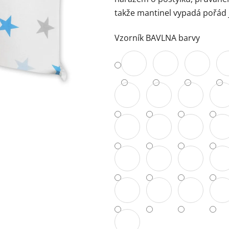
0,0
takže mantinel vypadá pořád 
z
5
Vzorník BAVLNA barvy
hvězdiček.