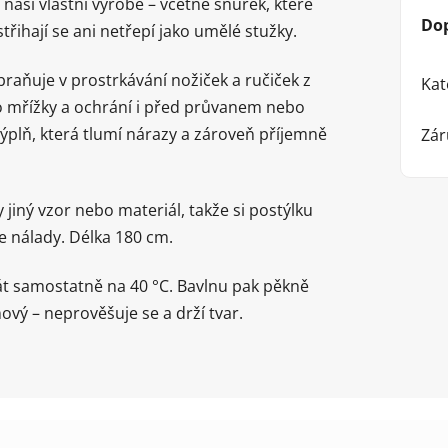
naší vlastní výrobě – včetně šňůrek, které
Do
řihají se ani netřepí jako umělé stužky.
aňuje v prostrkávání nožiček a ručiček z
Kat
o mřížky a ochrání i před průvanem nebo
výplň, která tlumí nárazy a zároveň příjemně
Zár
 jiný vzor nebo materiál, takže si postýlku
 nálady. Délka 180 cm.
át samostatně na 40 °C. Bavlnu pak pěkně
ový – neprověšuje se a drží tvar.