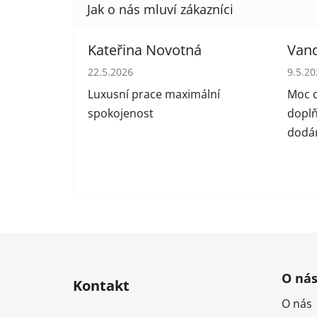
Kateřina Novotná
Van
Hodnocení obchodu je 5 z 5 hvězdiček.
Hodno
22.5.2026
9.5.2
Luxusní prace maximální
Moc d
spokojenost
doplň
dodán
Z
á
O ná
Kontakt
p
O nás
a