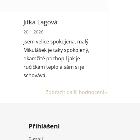
Jitka Lagová
 hvězdiček.
Hodnocení obchodu je 5 z 5 hvězdiček.
20.1.2026
jsem velice spokojena, malý
Mikulášek je taky spokojený,
okamžitě pochopil jak je
ručičkám teplo a sám si je
schovává
Zobrazit další hodnocení
Přihlášení
E-mail