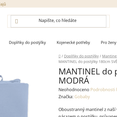
dajů
Doplňky do postýlky
Kojenecké potřeby
Pro ženy
Domů
/
Doplňky do postýlky
/
Mantinel
MANTINEL do postýlky 180cm S
MANTINEL do p
MODRÁ
Průměrné
Neohodnoceno
Podrobnosti
hodnocení
Značka:
Gobaby
produktu
Oboustranný mantinel z naší 
je
nárazem o postýlku, průvanem