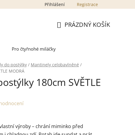
Přihlášení
Registrace
PRÁZDNÝ KOŠÍK
NÁKUPNÍ
KOŠÍK
Pro čtyřnohé miláčky
y do postýlky
/
Mantinely celobavlněné
/
VĚTLE MODRÁ
ostýlky 180cm SVĚTLE
 hodnocení
vlastní výroby – chrání miminko před
 i chladnou zdí. Potah jde sundat a prát,