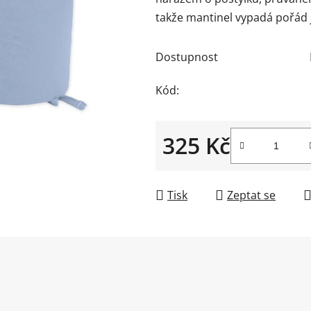
0,0
takže mantinel vypadá pořád 
z
5
Dostupnost
hvězdiček.
Kód:
325 Kč
Měrná cena:
Tisk
Zeptat se