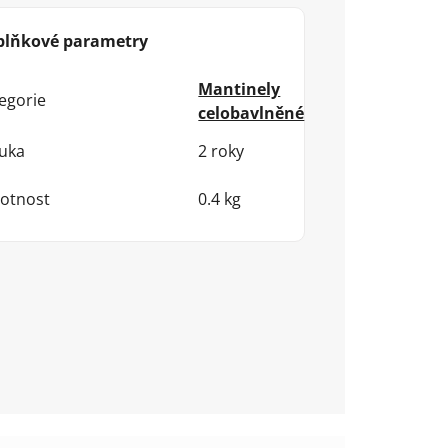
plňkové parametry
Mantinely
egorie
celobavlněné
uka
2 roky
otnost
0.4 kg