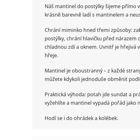
Náš mantinel do postýlky šijeme přímo v 
krásně barevně ladí s mantinelem a neust
Chrání miminko hned třemi způsoby: zabr
postýlky, chrání hlavičku před nárazem 
chladnou zdí a oknem. Uvnitř je hřejivá 
hřeje.
Mantinel je oboustranný – z každé strany
můžete kdykoli jednoduše obměnit podle
Praktická výhoda: potah jde sundat a pr
vyžehlíte a mantinel vypadá pořád jako n
Hodí se i do ohrádek a kolébek.