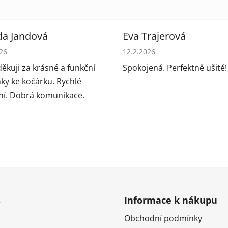
da Jandová
Eva Trajerová
cení obchodu je 5 z 5 hvězdiček.
Hodnocení obchodu je 5 z 5
026
12.2.2026
ěkuji za krásné a funkční
Spokojená. Perfektně ušité!
ky ke kočárku. Rychlé
í. Dobrá komunikace.
s
Informace k nákupu
Obchodní podmínky