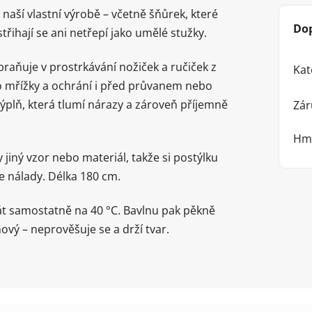
naší vlastní výrobě – včetně šňůrek, které
Do
řihají se ani netřepí jako umělé stužky.
aňuje v prostrkávání nožiček a ručiček z
Kat
o mřížky a ochrání i před průvanem nebo
výplň, která tlumí nárazy a zároveň příjemně
Zár
Hm
 jiný vzor nebo materiál, takže si postýlku
 nálady. Délka 180 cm.
át samostatně na 40 °C. Bavlnu pak pěkně
ový – neprověšuje se a drží tvar.