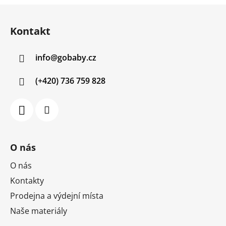
Z
á
Kontakt
p
a
info
@
gobaby.cz
t
í
(+420) 736 759 828
O nás
O nás
Kontakty
Prodejna a výdejní místa
Naše materiály