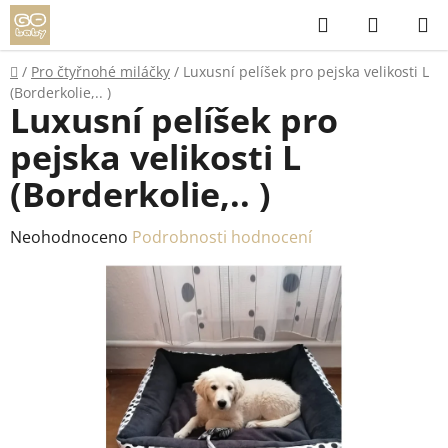
Přejít
Hledat
NÁKUP
na
KOŠÍK
obsah
Domů
/
Pro čtyřnohé miláčky
/
Luxusní pelíšek pro pejska velikosti L
(Borderkolie,.. )
Luxusní pelíšek pro
pejska velikosti L
(Borderkolie,.. )
Průměrné
Neohodnoceno
Podrobnosti hodnocení
hodnocení
produktu
je
0,0
z
5
hvězdiček.