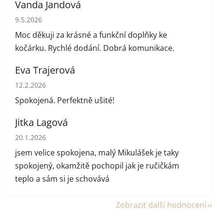
Vanda Jandová
Hodnocení obchodu je 5 z 5 hvězdiček.
9.5.2026
Moc děkuji za krásné a funkční doplňky ke
kočárku. Rychlé dodání. Dobrá komunikace.
Eva Trajerová
Hodnocení obchodu je 5 z 5 hvězdiček.
12.2.2026
Spokojená. Perfektně ušité!
Jitka Lagová
Hodnocení obchodu je 5 z 5 hvězdiček.
20.1.2026
jsem velice spokojena, malý Mikulášek je taky
spokojený, okamžitě pochopil jak je ručičkám
teplo a sám si je schovává
Zobrazit další hodnocení