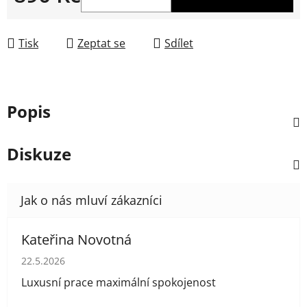
Měrná cena:
Tisk
Zeptat se
Sdílet
Popis
Diskuze
Kateřina Novotná
Hodnocení obchodu je 5 z 5 hvězdiček.
22.5.2026
Luxusní prace maximální spokojenost