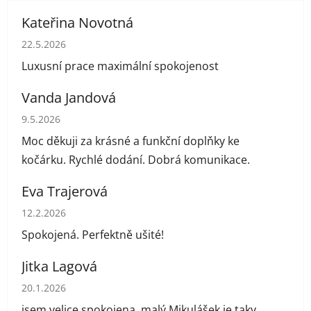
Kateřina Novotná
Hodnocení obchodu je 5 z 5 hvězdiček.
22.5.2026
Luxusní prace maximální spokojenost
Vanda Jandová
Hodnocení obchodu je 5 z 5 hvězdiček.
9.5.2026
Moc děkuji za krásné a funkční doplňky ke
kočárku. Rychlé dodání. Dobrá komunikace.
Eva Trajerová
Hodnocení obchodu je 5 z 5 hvězdiček.
12.2.2026
Spokojená. Perfektně ušité!
Jitka Lagová
Hodnocení obchodu je 5 z 5 hvězdiček.
20.1.2026
jsem velice spokojena, malý Mikulášek je taky