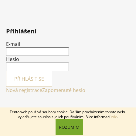
Přihlášení
E-mail
Heslo
PŘIHLÁSIT SE
Nová registrace
Zapomenuté heslo
Tento web používá soubory cookie. Dalším procházením tohoto webu
vyjadřujete souhlas s jejich používáním.. Více informací
zde
.
Vytvořil Shoptet
ROZUMÍM
Copyright 2026
GObaby.cz
. Všechna práva vyhrazena.