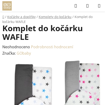
Přejít
Hledat
NÁKUP
na
KOŠÍK
obsah
Domů
/
Kočárky a doplňky
/
Komplety do kočárku
/
Komplet do
kočárku WAFLE
Komplet do kočárku
WAFLE
Průměrné
Neohodnoceno
Podrobnosti hodnocení
hodnocení
Značka:
GObaby
produktu
je
0,0
z
5
hvězdiček.