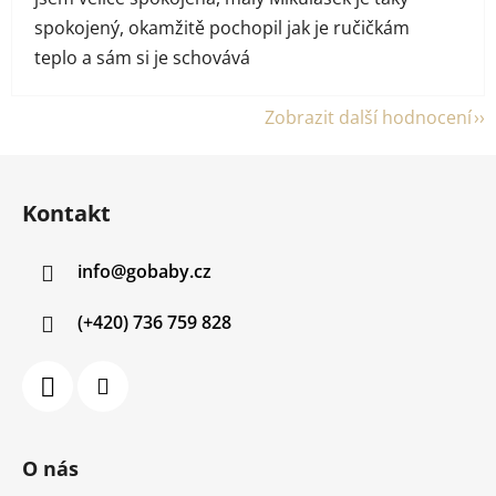
spokojený, okamžitě pochopil jak je ručičkám
teplo a sám si je schovává
Zobrazit další hodnocení
Z
á
Kontakt
p
a
info
@
gobaby.cz
t
í
(+420) 736 759 828
O nás