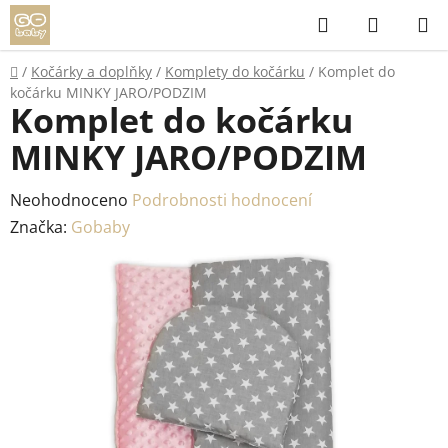
Přejít
Hledat
NÁKUP
na
KOŠÍK
obsah
Domů
/
Kočárky a doplňky
/
Komplety do kočárku
/
Komplet do
kočárku MINKY JARO/PODZIM
Komplet do kočárku
MINKY JARO/PODZIM
Průměrné
Neohodnoceno
Podrobnosti hodnocení
hodnocení
Značka:
Gobaby
produktu
je
0,0
z
5
hvězdiček.