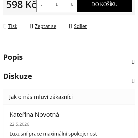
598 Kč
DO KOŠÍKU
Měrná cena:
Tisk
Zeptat se
Sdílet
Popis
Diskuze
Kateřina Novotná
Hodnocení obchodu je 5 z 5 hvězdiček.
22.5.2026
Luxusní prace maximální spokojenost