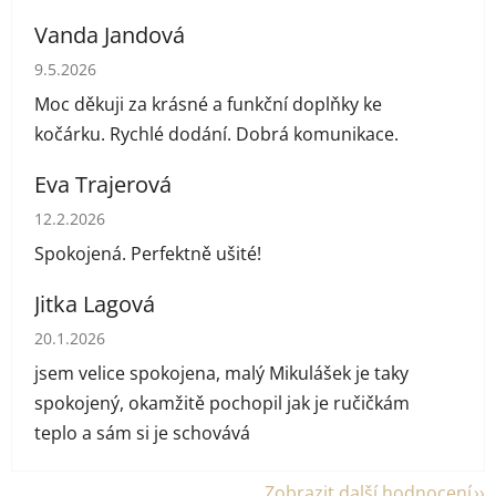
Vanda Jandová
Hodnocení obchodu je 5 z 5 hvězdiček.
9.5.2026
Moc děkuji za krásné a funkční doplňky ke
kočárku. Rychlé dodání. Dobrá komunikace.
Eva Trajerová
Hodnocení obchodu je 5 z 5 hvězdiček.
12.2.2026
Spokojená. Perfektně ušité!
Jitka Lagová
Hodnocení obchodu je 5 z 5 hvězdiček.
20.1.2026
jsem velice spokojena, malý Mikulášek je taky
spokojený, okamžitě pochopil jak je ručičkám
teplo a sám si je schovává
Zobrazit další hodnocení