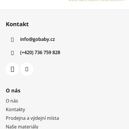
Z
á
Kontakt
p
a
info
@
gobaby.cz
t
í
(+420) 736 759 828
O nás
O nás
Kontakty
Prodejna a výdejní místa
Naše materiály