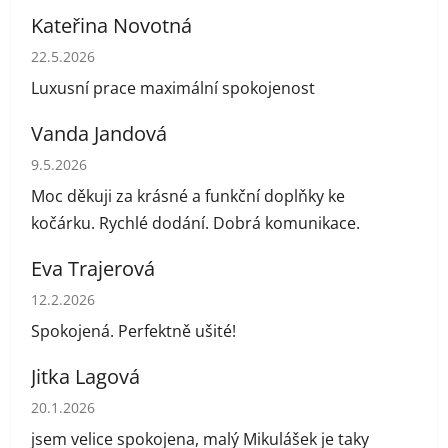
Kateřina Novotná
Hodnocení obchodu je 5 z 5 hvězdiček.
22.5.2026
Luxusní prace maximální spokojenost
Vanda Jandová
Hodnocení obchodu je 5 z 5 hvězdiček.
9.5.2026
Moc děkuji za krásné a funkční doplňky ke
kočárku. Rychlé dodání. Dobrá komunikace.
Eva Trajerová
Hodnocení obchodu je 5 z 5 hvězdiček.
12.2.2026
Spokojená. Perfektně ušité!
Jitka Lagová
Hodnocení obchodu je 5 z 5 hvězdiček.
20.1.2026
jsem velice spokojena, malý Mikulášek je taky