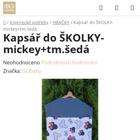
Přejít
Hledat
NÁKUP
na
KOŠÍK
obsah
Domů
/
Kojenecké potřeby
/
HRAČKY
/
Kapsář do ŠKOLKY-
mickey+tm.šedá
Kapsář do ŠKOLKY-
mickey+tm.šedá
Průměrné
Neohodnoceno
Podrobnosti hodnocení
hodnocení
Značka:
GObaby
produktu
je
0,0
z
5
hvězdiček.