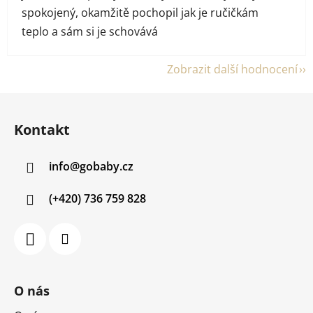
spokojený, okamžitě pochopil jak je ručičkám
teplo a sám si je schovává
Zobrazit další hodnocení
Z
á
Kontakt
p
a
info
@
gobaby.cz
t
í
(+420) 736 759 828
O nás