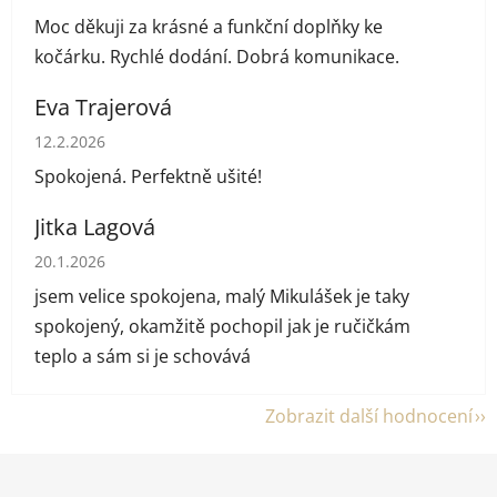
Moc děkuji za krásné a funkční doplňky ke
kočárku. Rychlé dodání. Dobrá komunikace.
Eva Trajerová
Hodnocení obchodu je 5 z 5 hvězdiček.
12.2.2026
Spokojená. Perfektně ušité!
Jitka Lagová
Hodnocení obchodu je 5 z 5 hvězdiček.
20.1.2026
jsem velice spokojena, malý Mikulášek je taky
spokojený, okamžitě pochopil jak je ručičkám
teplo a sám si je schovává
Zobrazit další hodnocení
Z
á