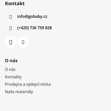
Kontakt
p
a
info
@
gobaby.cz
t
í
(+420) 736 759 828
O nás
O nás
Kontakty
Prodejna a výdejní místa
Naše materiály