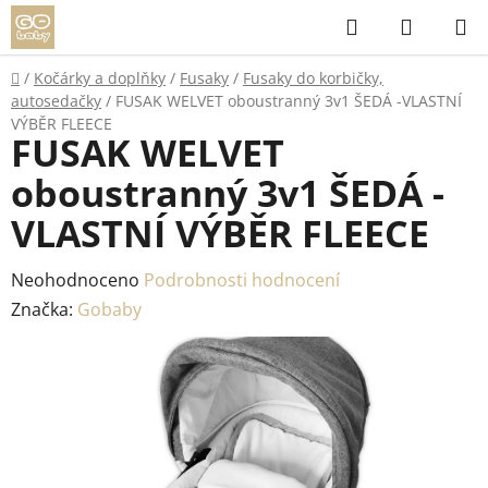
Přejít
Hledat
NÁKUP
na
KOŠÍK
obsah
Domů
/
Kočárky a doplňky
/
Fusaky
/
Fusaky do korbičky,
autosedačky
/
FUSAK WELVET oboustranný 3v1 ŠEDÁ -VLASTNÍ
VÝBĚR FLEECE
FUSAK WELVET
oboustranný 3v1 ŠEDÁ -
VLASTNÍ VÝBĚR FLEECE
Průměrné
Neohodnoceno
Podrobnosti hodnocení
hodnocení
Značka:
Gobaby
produktu
je
0,0
z
5
hvězdiček.