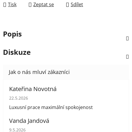
Tisk
Zeptat se
Sdílet
Popis
Diskuze
Kateřina Novotná
Hodnocení obchodu je 5 z 5 hvězdiček.
22.5.2026
Luxusní prace maximální spokojenost
Vanda Jandová
Hodnocení obchodu je 5 z 5 hvězdiček.
9.5.2026