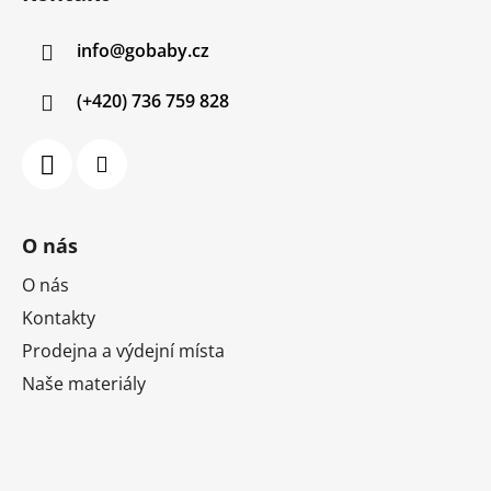
p
a
info
@
gobaby.cz
t
í
(+420) 736 759 828
O nás
O nás
Kontakty
Prodejna a výdejní místa
Naše materiály