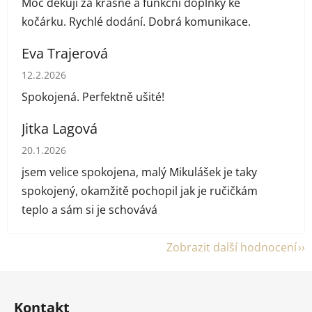
Moc děkuji za krásné a funkční doplňky ke
kočárku. Rychlé dodání. Dobrá komunikace.
Eva Trajerová
Hodnocení obchodu je 5 z 5 hvězdiček.
12.2.2026
Spokojená. Perfektně ušité!
Jitka Lagová
Hodnocení obchodu je 5 z 5 hvězdiček.
20.1.2026
jsem velice spokojena, malý Mikulášek je taky
spokojený, okamžitě pochopil jak je ručičkám
teplo a sám si je schovává
Zobrazit další hodnocení
Z
á
Kontakt