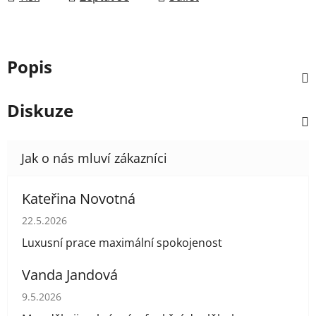
Popis
Diskuze
Kateřina Novotná
Hodnocení obchodu je 5 z 5 hvězdiček.
22.5.2026
Luxusní prace maximální spokojenost
Vanda Jandová
Hodnocení obchodu je 5 z 5 hvězdiček.
9.5.2026