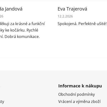
da Jandová
Eva Trajerová
cení obchodu je 5 z 5 hvězdiček.
Hodnocení obchodu je 5 z 5
026
12.2.2026
ěkuji za krásné a funkční
Spokojená. Perfektně ušité!
ky ke kočárku. Rychlé
í. Dobrá komunikace.
s
Informace k nákupu
Obchodní podmínky
ty
Vrácení a výměna zboží