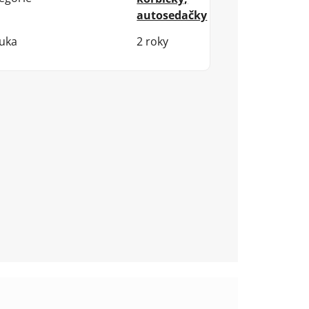
autosedačky
uka
2 roky