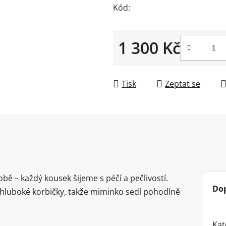
Kód:
1 300 Kč
Měrná cena:
Tisk
Zeptat se
obě – každý kousek šijeme s péčí a pečlivostí.
Do
i hluboké korbičky, takže miminko sedí pohodlně
Kat