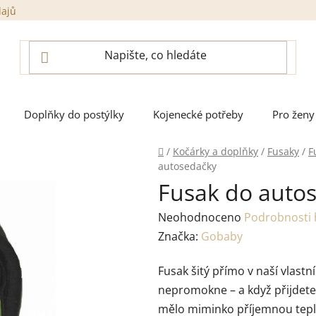
dajů
Doplňky do postýlky
Kojenecké potřeby
Pro ženy
Domů
/
Kočárky a doplňky
/
Fusaky
/
F
autosedačky
Fusak do auto
Průměrné
Neohodnoceno
Podrobnosti
hodnocení
Značka:
Gobaby
produktu
Fusak šitý přímo v naší vlast
je
nepromokne – a když přijdete 
0,0
mělo miminko příjemnou tepl
z