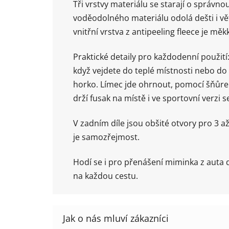
Tři vrstvy materiálu se starají o správno
voděodolného materiálu odolá dešti i větr
vnitřní vrstva z antipeeling fleece je m
Praktické detaily pro každodenní použití:
když vejdete do teplé místnosti nebo d
horko. Límec jde ohrnout, pomocí šňůrek
drží fusak na místě i ve sportovní verzi 
V zadním díle jsou obšité otvory pro 3
je samozřejmost.
Hodí se i pro přenášení miminka z auta d
na každou cestu.