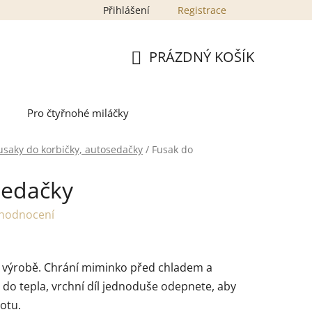
Přihlášení
Registrace
PRÁZDNÝ KOŠÍK
NÁKUPNÍ
KOŠÍK
Pro čtyřnohé miláčky
usaky do korbičky, autosedačky
/
Fusak do
sedačky
 hodnocení
ní výrobě. Chrání miminko před chladem a
do tepla, vrchní díl jednoduše odepnete, aby
otu.