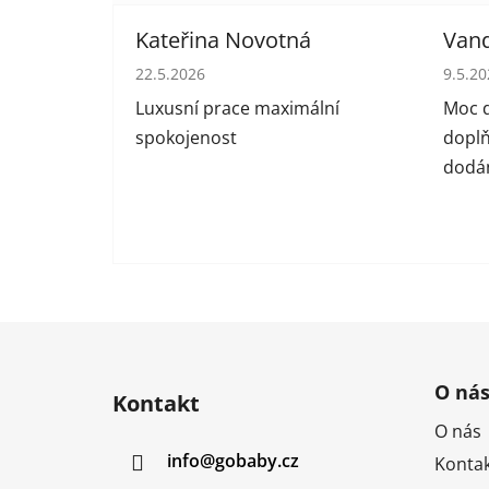
Kateřina Novotná
Van
Hodnocení obchodu je 5 z 5 hvězdiček.
Hodno
22.5.2026
9.5.2
Luxusní prace maximální
Moc d
spokojenost
doplň
dodán
Z
á
O ná
Kontakt
p
O nás
a
info
@
gobaby.cz
Kontak
t