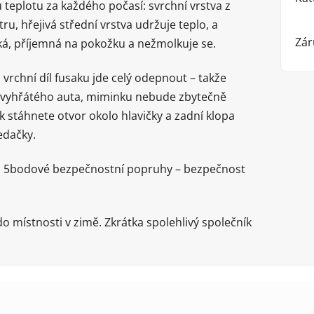
u teplotu za každého počasí: svrchní vrstva z
u, hřejivá střední vrstva udržuje teplo, a
Zár
ěkká, příjemná na pokožku a nežmolkuje se.
 vrchní díl fusaku jde celý odepnout – takže
o vyhřátého auta, miminku nebude zbytečně
 stáhnete otvor okolo hlavičky a zadní klopa
sedačky.
 až 5bodové bezpečnostní popruhy – bezpečnost
o místnosti v zimě. Zkrátka spolehlivý společník