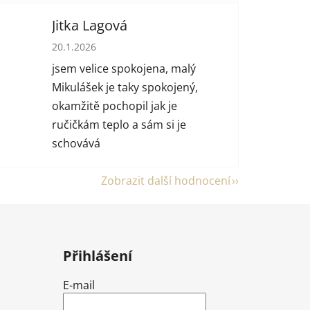
Jitka Lagová
 hvězdiček.
Hodnocení obchodu je 5 z 5 hvězdiček.
20.1.2026
jsem velice spokojena, malý
Mikulášek je taky spokojený,
okamžitě pochopil jak je
ručičkám teplo a sám si je
schovává
Zobrazit další hodnocení
Přihlášení
E-mail