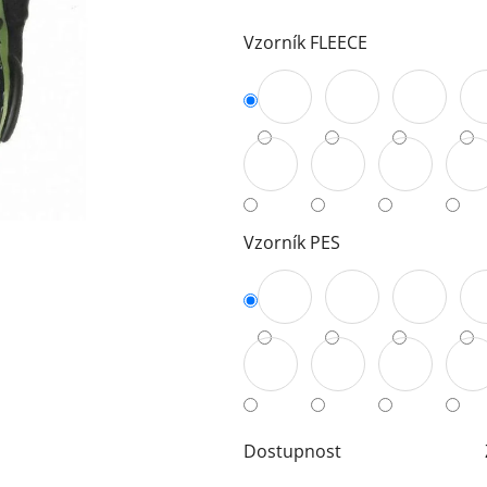
5
Vzorník FLEECE
hvězdiček.
Vzorník PES
Dostupnost