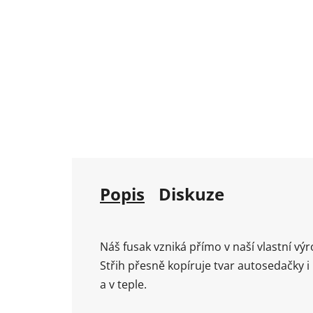
Popis
Diskuze
Náš fusak vzniká přímo v naší vlastní výr
Střih přesně kopíruje tvar autosedačky 
a v teple.