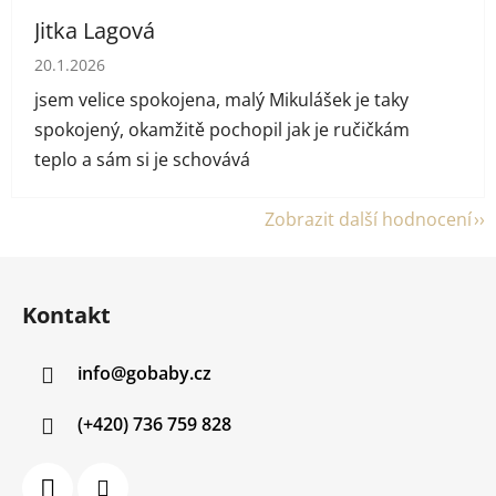
Jitka Lagová
Hodnocení obchodu je 5 z 5 hvězdiček.
20.1.2026
jsem velice spokojena, malý Mikulášek je taky
spokojený, okamžitě pochopil jak je ručičkám
teplo a sám si je schovává
Zobrazit další hodnocení
Z
á
Kontakt
p
a
info
@
gobaby.cz
t
í
(+420) 736 759 828