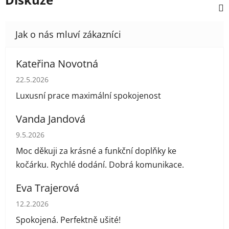
Kateřina Novotná
Hodnocení obchodu je 5 z 5 hvězdiček.
22.5.2026
Luxusní prace maximální spokojenost
Vanda Jandová
Hodnocení obchodu je 5 z 5 hvězdiček.
9.5.2026
Moc děkuji za krásné a funkční doplňky ke
kočárku. Rychlé dodání. Dobrá komunikace.
Eva Trajerová
Hodnocení obchodu je 5 z 5 hvězdiček.
12.2.2026
Spokojená. Perfektně ušité!